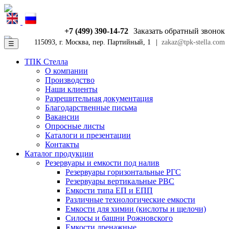
+7 (499) 390-14-72
Заказать обратный звонок
115093, г. Москва, пер. Партийный, 1
|
zakaz@tpk-stella.com
☰
ТПК Стелла
О компании
Производство
Наши клиенты
Разрешительная документация
Благодарственные письма
Вакансии
Опросные листы
Каталоги и презентации
Контакты
Каталог продукции
Резервуары и емкости под налив
Резервуары горизонтальные РГС
Резервуары вертикальные РВС
Емкости типа ЕП и ЕПП
Различные технологические емкости
Емкости для химии (кислоты и щелочи)
Силосы и башни Рожновского
Емкости дренажные