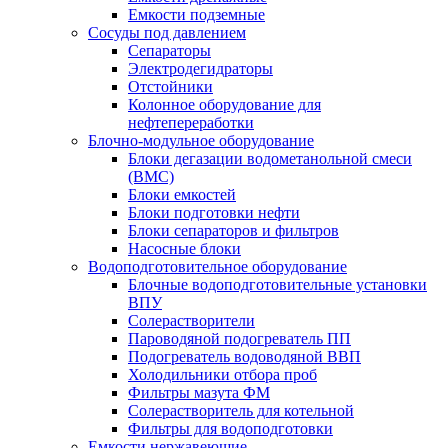
Емкости подземные
Сосуды под давлением
Сепараторы
Электродегидраторы
Отстойники
Колонное оборудование для
нефтепереработки
Блочно-модульное оборудование
Блоки дегазации водометанольной смеси
(BMC)
Блоки емкостей
Блоки подготовки нефти
Блоки сепараторов и фильтров
Насосные блоки
Водоподготовительное оборудование
Блочные водоподготовительные установки
ВПУ
Солерастворители
Пароводяной подогреватель ПП
Подогреватель водоводяной ВВП
Холодильники отбора проб
Фильтры мазута ФМ
Солерастворитель для котельной
Фильтры для водоподготовки
Емкости нержавеющие