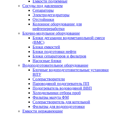
Емкости подземные
Сосуды под давлением
Сепараторы
Электродегидраторы
Отстойники
Колонное оборудование для
нефтепереработки
Блочно-модульное оборудование
Блоки дегазации водометанольной смеси
(BMC)
Блоки емкостей
Блоки подготовки нефти
Блоки сепараторов и фильтров
Насосные блоки
Водоподготовительное оборудование
Блочные водоподготовительные установки
ВПУ
Солерастворители
Пароводяной подогреватель ПП
Подогреватель водоводяной ВВП
Холодильники отбора проб
Фильтры мазута ФМ
Солерастворитель для котельной
Фильтры для водоподготовки
Емкости нержавеющие