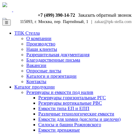
+7 (499) 390-14-72
Заказать обратный звонок
115093, г. Москва, пер. Партийный, 1
|
zakaz@tpk-stella.com
☰
ТПК Стелла
О компании
Производство
Наши клиенты
Разрешительная документация
Благодарственные письма
Вакансии
Опросные листы
Каталоги и презентации
Контакты
Каталог продукции
Резервуары и емкости под налив
Резервуары горизонтальные РГС
Резервуары вертикальные РВС
Емкости типа ЕП и ЕПП
Различные технологические емкости
Емкости для химии (кислоты и щелочи)
Силосы и башни Рожновского
Емкости дренажные