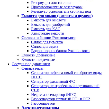
Резервуары для топлива
Противопожарные резервуары
Резервуар усреднитель сточных вод
Емкости для химии (кислоты и щелочи)
Емкость для кислоты
Емкость для удобрений
Емкость для КАС
Химстокие емкости
Силосы и башни Рожновского
Силос для цемента
Силос для зерна
Водонапорная башня Рожновского
Емкости дренажные
Емкости подземные
Сосуды под давлением
Сепараторы
Сепаратор нефтегазовый со сбросом воды
НГСВ
Сепаратор факельный ФС
Сепаратор центробежный вертикальный
СЦВ
Нефтегазосепаратор (НГС)
Газосепаратор сетчатый ГС1 и ГС2
Газосепаратор
Электродегидраторы