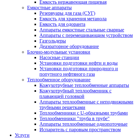
Емкость нержавеющая пищевая
Емкостные аппараты
Резервуары для газа (СУГ)
Емкость для хранения метанола
Емкость для одоранта
Аппараты емкостные стальные сварные
Аппараты с перемешивающим устройством
Газгольдеры
Деаэраторное оборудование
Блочно-модульные установки
Насосные станции
Установки подготовки нефти и воды
Установки подготовки природного и
попутного нефтяного газа
Теплообменное оборудование
Кожухотрубные теплообменные аппараты
Кожухотрубный теплообменник с
плавающей головкой
Аппараты теплообменные с неподвижными
трубными решетками
Теплообменники с U-образными трубами
Теплообменники "труба в трубе"
Аппараты теплообменные однопоточные
Испаритель с паровым пространством
Услуги