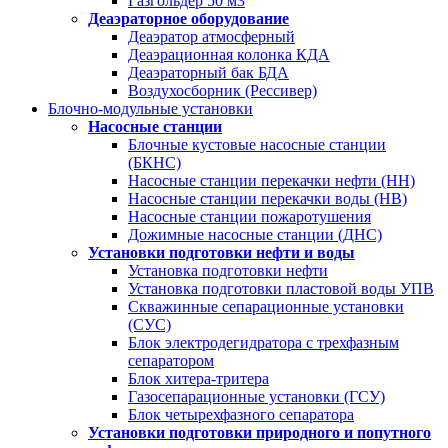
Газгольдер 50 м3
Деаэраторное оборудование
Деаэратор атмосферный
Деаэрационная колонка КДА
Деаэраторный бак БДА
Воздухосборник (Рессивер)
Блочно-модульные установки
Насосные станции
Блочные кустовые насосные станции
(БКНС)
Насосные станции перекачки нефти (НН)
Насосные станции перекачки воды (НВ)
Насосные станции пожаротушения
Дожимные насосные станции (ДНС)
Установки подготовки нефти и воды
Установка подготовки нефти
Установка подготовки пластовой воды УПВ
Скважинные сепарационные установки
(СУС)
Блок электродегидратора с трехфазным
сепаратором
Блок хитера-тритера
Газосепарационные установки (ГСУ)
Блок четырехфазного сепаратора
Установки подготовки природного и попутного