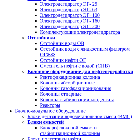
Электродегидратор ЭГ- 25
Электродегидратор ЭГ- 63
Электродегидратор ЭГ- 100
Электродегидратор ЭГ- 160
Электродегидратор ЭГ- 200
Комплектующие электродегидратора
Отстойники
Отстойник воды ОВ
Отстойник воды с жидкостным фильтром
ОГЖФ
Отстойник нефти ОГ
Смеситель нефти с водой (СНВ)
Колонное оборудование для нефтепереработки
Ректификационная колонна
Колонны абсорбционные
Колонны газофракционирования
Колонны отпарные
Колонна стабилизации конденсата
Реакторы
Блочно-модульное оборудование
Блоки дегазации водометанольной смеси (BMC)
Блоки емкостей
Блок рефлюксной емкости
стабилизационной колонны
Блоки подготовки нефти