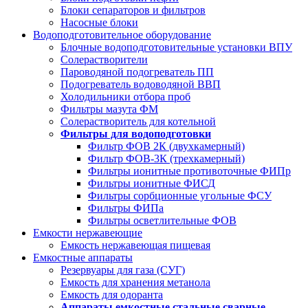
Блоки сепараторов и фильтров
Насосные блоки
Водоподготовительное оборудование
Блочные водоподготовительные установки ВПУ
Солерастворители
Пароводяной подогреватель ПП
Подогреватель водоводяной ВВП
Холодильники отбора проб
Фильтры мазута ФМ
Солерастворитель для котельной
Фильтры для водоподготовки
Фильтр ФОВ 2К (двухкамерный)
Фильтр ФОВ-3К (трехкамерный)
Фильтры ионитные противоточные ФИПр
Фильтры ионитные ФИСД
Фильтры сорбционные угольные ФСУ
Фильтры ФИПа
Фильтры осветлительные ФОВ
Емкости нержавеющие
Емкость нержавеющая пищевая
Емкостные аппараты
Резервуары для газа (СУГ)
Емкость для хранения метанола
Емкость для одоранта
Аппараты емкостные стальные сварные