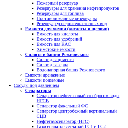
Пожарный резервуар
Резервуары для хранения нефтепродуктов
Резервуары для топлива
Противопожарные резервуары
Резервуар усреднитель сточных вод
Емкости для химии (кислоты и щелочи)
Емкость для кислоты
Емкость для удобрений
Емкость для КАС
Химстокие емкости
Силосы и башни Рожновского
Силос для цемента
Силос для зерна
Водонапорная башня Рожновского
Емкости дренажные
Емкости подземные
Сосуды под давлением
Сепараторы
Сепаратор нефтегазовый со сбросом воды
НГСВ
Сепаратор факельный ФС
Сепаратор центробежный вертикальный
СЦВ
Нефтегазосепаратор (НГС)
Газосепаратор сетчатый ГС1 и ГС2