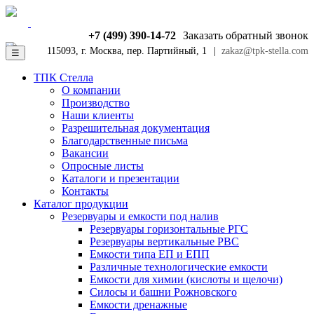
+7 (499) 390-14-72
Заказать обратный звонок
115093, г. Москва, пер. Партийный, 1
|
zakaz@tpk-stella.com
☰
ТПК Стелла
О компании
Производство
Наши клиенты
Разрешительная документация
Благодарственные письма
Вакансии
Опросные листы
Каталоги и презентации
Контакты
Каталог продукции
Резервуары и емкости под налив
Резервуары горизонтальные РГС
Резервуары вертикальные РВС
Емкости типа ЕП и ЕПП
Различные технологические емкости
Емкости для химии (кислоты и щелочи)
Силосы и башни Рожновского
Емкости дренажные