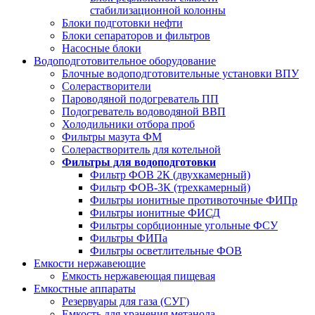
стабилизационной колонны
Блоки подготовки нефти
Блоки сепараторов и фильтров
Насосные блоки
Водоподготовительное оборудование
Блочные водоподготовительные установки ВПУ
Солерастворители
Пароводяной подогреватель ПП
Подогреватель водоводяной ВВП
Холодильники отбора проб
Фильтры мазута ФМ
Солерастворитель для котельной
Фильтры для водоподготовки
Фильтр ФОВ 2К (двухкамерный)
Фильтр ФОВ-3К (трехкамерный)
Фильтры ионитные противоточные ФИПр
Фильтры ионитные ФИСД
Фильтры сорбционные угольные ФСУ
Фильтры ФИПа
Фильтры осветлительные ФОВ
Емкости нержавеющие
Емкость нержавеющая пищевая
Емкостные аппараты
Резервуары для газа (СУГ)
Емкость для хранения метанола