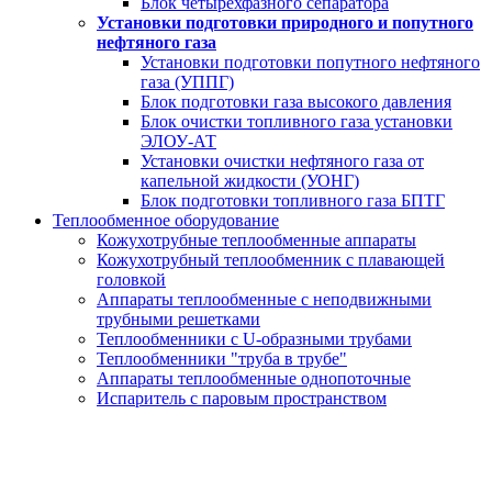
Блок четырехфазного сепаратора
Установки подготовки природного и попутного
нефтяного газа
Установки подготовки попутного нефтяного
газа (УППГ)
Блок подготовки газа высокого давления
Блок очистки топливного газа установки
ЭЛОУ-АТ
Установки очистки нефтяного газа от
капельной жидкости (УОНГ)
Блок подготовки топливного газа БПТГ
Теплообменное оборудование
Кожухотрубные теплообменные аппараты
Кожухотрубный теплообменник с плавающей
головкой
Аппараты теплообменные с неподвижными
трубными решетками
Теплообменники с U-образными трубами
Теплообменники "труба в трубе"
Аппараты теплообменные однопоточные
Испаритель с паровым пространством
Фильтр ФОВ 2К (двухкамерный)
за 20 дней от производителя под ключ