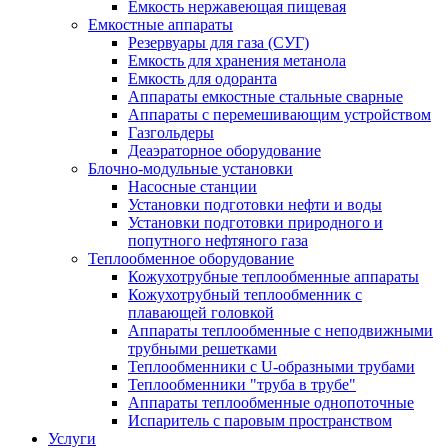
Емкость нержавеющая пищевая
Емкостные аппараты
Резервуары для газа (СУГ)
Емкость для хранения метанола
Емкость для одоранта
Аппараты емкостные стальные сварные
Аппараты с перемешивающим устройством
Газгольдеры
Деаэраторное оборудование
Блочно-модульные установки
Насосные станции
Установки подготовки нефти и воды
Установки подготовки природного и
попутного нефтяного газа
Теплообменное оборудование
Кожухотрубные теплообменные аппараты
Кожухотрубный теплообменник с
плавающей головкой
Аппараты теплообменные с неподвижными
трубными решетками
Теплообменники с U-образными трубами
Теплообменники "труба в трубе"
Аппараты теплообменные однопоточные
Испаритель с паровым пространством
Услуги