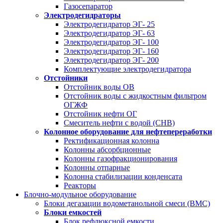
Газосепаратор
Электродегидраторы
Электродегидратор ЭГ- 25
Электродегидратор ЭГ- 63
Электродегидратор ЭГ- 100
Электродегидратор ЭГ- 160
Электродегидратор ЭГ- 200
Комплектующие электродегидратора
Отстойники
Отстойник воды ОВ
Отстойник воды с жидкостным фильтром
ОГЖФ
Отстойник нефти ОГ
Смеситель нефти с водой (СНВ)
Колонное оборудование для нефтепереработки
Ректификационная колонна
Колонны абсорбционные
Колонны газофракционирования
Колонны отпарные
Колонна стабилизации конденсата
Реакторы
Блочно-модульное оборудование
Блоки дегазации водометанольной смеси (BMC)
Блоки емкостей
Блок рефлюксной емкости