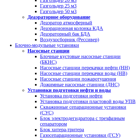
Газгольдер 20 м3
Газгольдер 25 м3
Газгольдер 50 м3
Деаэраторное оборудование
Деаэратор атмосферный
Деаэрационная колонка КДА
Деаэраторный бак БДА
Воздухосборник (Рессивер)
Блочно-модульные установки
Насосные станции
Блочные кустовые насосные станции
(БКНС)
Насосные станции перекачки нефти (НН)
Насосные станции перекачки воды (НВ)
Насосные станции пожаротушения
Дожимные насосные станции (ДНС)
Установки подготовки нефти и воды
Установка подготовки нефти
Установка подготовки пластовой воды УПВ
Скважинные сепарационные установки
(СУС)
Блок электродегидратора с трехфазным
сепаратором
Блок хитера-тритера
Газосепарационные установки (ГСУ)