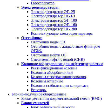
Газосепаратор
Электродегидраторы
Электродегидратор ЭГ- 25
Электродегидратор ЭГ- 63
Электродегидратор ЭГ- 100
Электродегидратор ЭГ- 160
Электродегидратор ЭГ- 200
Комплектующие электродегидратора
Отстойники
Отстойник воды ОВ
Отстойник воды с жидкостным фильтром
ОГЖФ
Отстойник нефти ОГ
Смеситель нефти с водой (СНВ)
Колонное оборудование для нефтепереработки
Ректификационная колонна
Колонны абсорбционные
Колонны газофракционирования
Колонны отпарные
Колонна стабилизации конденсата
Реакторы
Блочно-модульное оборудование
Блоки дегазации водометанольной смеси (BMC)
Блоки емкостей
Блок рефлюксной емкости