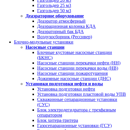
Газгольдер 20 м3
Газгольдер 25 м3
Газгольдер 50 м3
Деаэраторное оборудование
Деаэратор атмосферный
Деаэрационная колонка КДА
Деаэраторный бак БДА
Воздухосборник (Рессивер)
Блочно-модульные установки
Насосные станции
Блочные кустовые насосные станции
(БКНС)
Насосные станции перекачки нефти (НН)
Насосные станции перекачки воды (НВ)
Насосные станции пожаротушения
Дожимные насосные станции (ДНС)
Установки подготовки нефти и воды
Установка подготовки нефти
Установка подготовки пластовой воды УПВ
Скважинные сепарационные установки
(СУС)
Блок электродегидратора с трехфазным
сепаратором
Блок хитера-тритера
Газосепарационные установки (ГСУ)