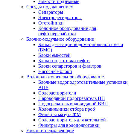
Емкости подземные
Сосуды под давлением
Сепараторы
Электродегидраторы
Отстойники
Колонное оборудование для
нефтепереработки
Блочно-модульное оборудование
Блоки дегазации водометанольной смеси
(BMC)
Блоки емкостей
Блоки подготовки нефти
Блоки сепараторов и фильтров
Насосные блоки
Водоподготовительное оборудование
Блочные водоподготовительные установки
ВПУ
Солерастворители
Пароводяной подогреватель ПП
Подогреватель водоводяной ВВП
Холодильники отбора проб
Фильтры мазута ФМ
Солерастворитель для котельной
Фильтры для водоподготовки
Емкости нержавеющие