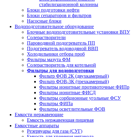
стабилизационной колонны
Блоки подготовки нефти
Блоки сепараторов и фильтров
Насосные блоки
Водоподготовительное оборудование
Блочные водоподготовительные установки ВПУ
Солерастворители
Пароводяной подогреватель ПП
Подогреватель водоводяной ВВП
Холодильники отбора проб
Фильтры мазута ФМ
Солерастворитель для котельной
Фильтры для водоподготовки
Фильтр ФОВ 2К (двухкамерный)
Фильтр ФОВ-3К (трехкамерный)
Фильтры ионитные противоточные ФИПр
Фильтры ионитные ФИСД
Фильтры сорбционные угольные ФСУ
Фильтры ФИПа
Фильтры осветлительные ФОВ
Емкости нержавеющие
Емкость нержавеющая пищевая
Емкостные аппараты
Резервуары для газа (СУГ)
Емкость для хранения метанола