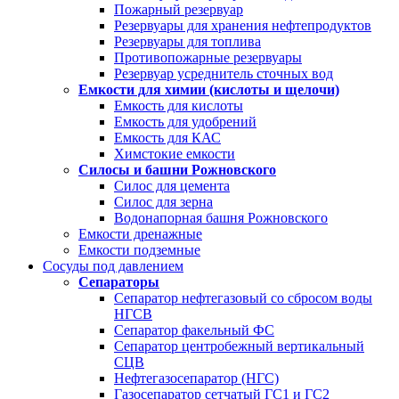
Пожарный резервуар
Резервуары для хранения нефтепродуктов
Резервуары для топлива
Противопожарные резервуары
Резервуар усреднитель сточных вод
Емкости для химии (кислоты и щелочи)
Емкость для кислоты
Емкость для удобрений
Емкость для КАС
Химстокие емкости
Силосы и башни Рожновского
Силос для цемента
Силос для зерна
Водонапорная башня Рожновского
Емкости дренажные
Емкости подземные
Сосуды под давлением
Сепараторы
Сепаратор нефтегазовый со сбросом воды
НГСВ
Сепаратор факельный ФС
Сепаратор центробежный вертикальный
СЦВ
Нефтегазосепаратор (НГС)
Газосепаратор сетчатый ГС1 и ГС2