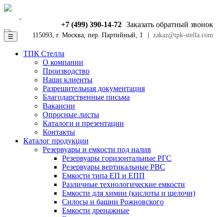
+7 (499) 390-14-72
Заказать обратный звонок
115093, г. Москва, пер. Партийный, 1
|
zakaz@tpk-stella.com
☰
ТПК Стелла
О компании
Производство
Наши клиенты
Разрешительная документация
Благодарственные письма
Вакансии
Опросные листы
Каталоги и презентации
Контакты
Каталог продукции
Резервуары и емкости под налив
Резервуары горизонтальные РГС
Резервуары вертикальные РВС
Емкости типа ЕП и ЕПП
Различные технологические емкости
Емкости для химии (кислоты и щелочи)
Силосы и башни Рожновского
Емкости дренажные