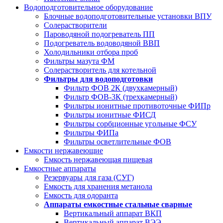
Водоподготовительное оборудование
Блочные водоподготовительные установки ВПУ
Солерастворители
Пароводяной подогреватель ПП
Подогреватель водоводяной ВВП
Холодильники отбора проб
Фильтры мазута ФМ
Солерастворитель для котельной
Фильтры для водоподготовки
Фильтр ФОВ 2К (двухкамерный)
Фильтр ФОВ-3К (трехкамерный)
Фильтры ионитные противоточные ФИПр
Фильтры ионитные ФИСД
Фильтры сорбционные угольные ФСУ
Фильтры ФИПа
Фильтры осветлительные ФОВ
Емкости нержавеющие
Емкость нержавеющая пищевая
Емкостные аппараты
Резервуары для газа (СУГ)
Емкость для хранения метанола
Емкость для одоранта
Аппараты емкостные стальные сварные
Вертикальный аппарат ВКП
Вертикальный аппарат ВЭЭ