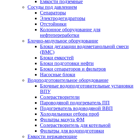
Емкости подземные
Сосуды под давлением
Сепараторы
Электродегидраторы
Отстойники
Колонное оборудование для
нефтепереработки
Блочно-модульное оборудование
Блоки дегазации водометанольной смеси
(BMC)
Блоки емкостей
Блоки подготовки нефти
Блоки сепараторов и фильтров
Насосные блоки
Водоподготовительное оборудование
Блочные водоподготовительные установки
ВПУ
Солерастворители
Пароводяной подогреватель ПП
Подогреватель водоводяной ВВП
Холодильники отбора проб
Фильтры мазута ФМ
Солерастворитель для котельной
Фильтры для водоподготовки
Емкости нержавеющие