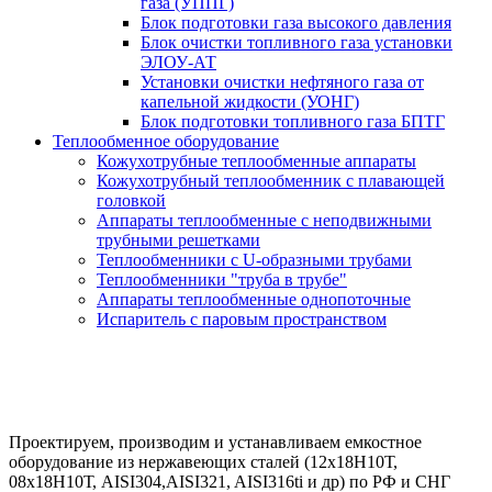
газа (УППГ)
Блок подготовки газа высокого давления
Блок очистки топливного газа установки
ЭЛОУ-АТ
Установки очистки нефтяного газа от
капельной жидкости (УОНГ)
Блок подготовки топливного газа БПТГ
Теплообменное оборудование
Кожухотрубные теплообменные аппараты
Кожухотрубный теплообменник с плавающей
головкой
Аппараты теплообменные с неподвижными
трубными решетками
Теплообменники с U-образными трубами
Теплообменники "труба в трубе"
Аппараты теплообменные однопоточные
Испаритель с паровым пространством
Емкостные аппараты
за 20 дней от производителя под ключ
Проектируем, производим и устанавливаем емкостное
оборудование из нержавеющих сталей (12х18Н10Т,
08х18Н10Т, AISI304,AISI321, AISI316ti и др) по РФ и СНГ