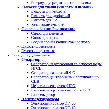
Резервуар усреднитель сточных вод
Емкости для химии (кислоты и щелочи)
Емкость для кислоты
Емкость для удобрений
Емкость для КАС
Химстокие емкости
Силосы и башни Рожновского
Силос для цемента
Силос для зерна
Водонапорная башня Рожновского
Емкости дренажные
Емкости подземные
Сосуды под давлением
Сепараторы
Сепаратор нефтегазовый со сбросом воды
НГСВ
Сепаратор факельный ФС
Сепаратор центробежный вертикальный
СЦВ
Нефтегазосепаратор (НГС)
Газосепаратор сетчатый ГС1 и ГС2
Газосепаратор
Электродегидраторы
Электродегидратор ЭГ- 25
Электродегидратор ЭГ- 63