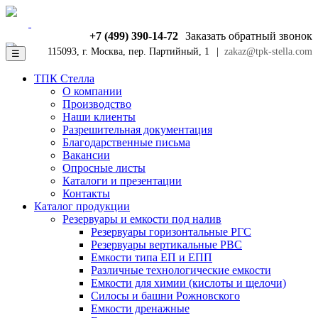
+7 (499) 390-14-72
Заказать обратный звонок
115093, г. Москва, пер. Партийный, 1
|
zakaz@tpk-stella.com
☰
ТПК Стелла
О компании
Производство
Наши клиенты
Разрешительная документация
Благодарственные письма
Вакансии
Опросные листы
Каталоги и презентации
Контакты
Каталог продукции
Резервуары и емкости под налив
Резервуары горизонтальные РГС
Резервуары вертикальные РВС
Емкости типа ЕП и ЕПП
Различные технологические емкости
Емкости для химии (кислоты и щелочи)
Силосы и башни Рожновского
Емкости дренажные