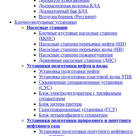
Деаэратор атмосферный
Деаэрационная колонка КДА
Деаэраторный бак БДА
Воздухосборник (Рессивер)
Блочно-модульные установки
Насосные станции
Блочные кустовые насосные станции
(БКНС)
Насосные станции перекачки нефти (НН)
Насосные станции перекачки воды (НВ)
Насосные станции пожаротушения
Дожимные насосные станции (ДНС)
Установки подготовки нефти и воды
Установка подготовки нефти
Установка подготовки пластовой воды УПВ
Скважинные сепарационные установки
(СУС)
Блок электродегидратора с трехфазным
сепаратором
Блок хитера-тритера
Газосепарационные установки (ГСУ)
Блок четырехфазного сепаратора
Установки подготовки природного и попутного
нефтяного газа
Установки подготовки попутного нефтяного