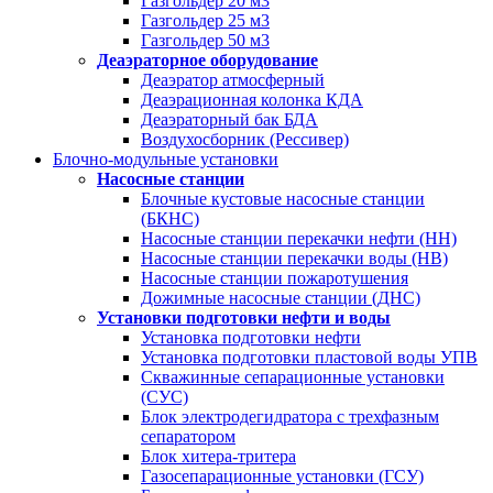
Газгольдер 20 м3
Газгольдер 25 м3
Газгольдер 50 м3
Деаэраторное оборудование
Деаэратор атмосферный
Деаэрационная колонка КДА
Деаэраторный бак БДА
Воздухосборник (Рессивер)
Блочно-модульные установки
Насосные станции
Блочные кустовые насосные станции
(БКНС)
Насосные станции перекачки нефти (НН)
Насосные станции перекачки воды (НВ)
Насосные станции пожаротушения
Дожимные насосные станции (ДНС)
Установки подготовки нефти и воды
Установка подготовки нефти
Установка подготовки пластовой воды УПВ
Скважинные сепарационные установки
(СУС)
Блок электродегидратора с трехфазным
сепаратором
Блок хитера-тритера
Газосепарационные установки (ГСУ)