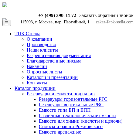
+7 (499) 390-14-72
Заказать обратный звонок
115093, г. Москва, пер. Партийный, 1
|
zakaz@tpk-stella.com
☰
ТПК Стелла
О компании
Производство
Наши клиенты
Разрешительная документация
Благодарственные письма
Вакансии
Опросные листы
Каталоги и презентации
Контакты
Каталог продукции
Резервуары и емкости под налив
Резервуары горизонтальные РГС
Резервуары вертикальные РВС
Емкости типа ЕП и ЕПП
Различные технологические емкости
Емкости для химии (кислоты и щелочи)
Силосы и башни Рожновского
Емкости дренажные