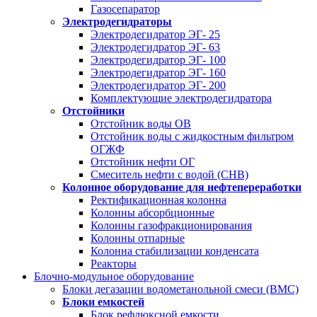
Газосепаратор
Электродегидраторы
Электродегидратор ЭГ- 25
Электродегидратор ЭГ- 63
Электродегидратор ЭГ- 100
Электродегидратор ЭГ- 160
Электродегидратор ЭГ- 200
Комплектующие электродегидратора
Отстойники
Отстойник воды ОВ
Отстойник воды с жидкостным фильтром
ОГЖФ
Отстойник нефти ОГ
Смеситель нефти с водой (СНВ)
Колонное оборудование для нефтепереработки
Ректификационная колонна
Колонны абсорбционные
Колонны газофракционирования
Колонны отпарные
Колонна стабилизации конденсата
Реакторы
Блочно-модульное оборудование
Блоки дегазации водометанольной смеси (BMC)
Блоки емкостей
Блок рефлюксной емкости