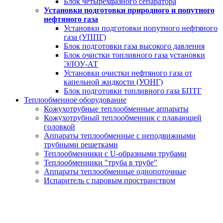
Блок четырехфазного сепаратора
Установки подготовки природного и попутного
нефтяного газа
Установки подготовки попутного нефтяного
газа (УППГ)
Блок подготовки газа высокого давления
Блок очистки топливного газа установки
ЭЛОУ-АТ
Установки очистки нефтяного газа от
капельной жидкости (УОНГ)
Блок подготовки топливного газа БПТГ
Теплообменное оборудование
Кожухотрубные теплообменные аппараты
Кожухотрубный теплообменник с плавающей
головкой
Аппараты теплообменные с неподвижными
трубными решетками
Теплообменники с U-образными трубами
Теплообменники "труба в трубе"
Аппараты теплообменные однопоточные
Испаритель с паровым пространством
Блок четырехфазного сепаратора
за 20 дней от производителя под ключ