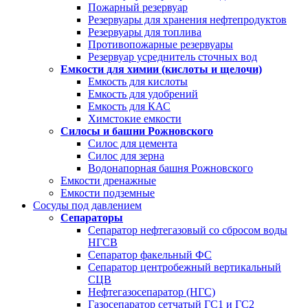
Пожарный резервуар
Резервуары для хранения нефтепродуктов
Резервуары для топлива
Противопожарные резервуары
Резервуар усреднитель сточных вод
Емкости для химии (кислоты и щелочи)
Емкость для кислоты
Емкость для удобрений
Емкость для КАС
Химстокие емкости
Силосы и башни Рожновского
Силос для цемента
Силос для зерна
Водонапорная башня Рожновского
Емкости дренажные
Емкости подземные
Сосуды под давлением
Сепараторы
Сепаратор нефтегазовый со сбросом воды
НГСВ
Сепаратор факельный ФС
Сепаратор центробежный вертикальный
СЦВ
Нефтегазосепаратор (НГС)
Газосепаратор сетчатый ГС1 и ГС2