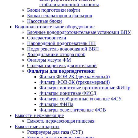
стабилизационной колонны
Блоки подготовки нефти
Блоки сепараторов и фильтров
Насосные блоки
Водоподготовительное оборудование
Блочные водоподготовительные установки ВПУ
Солерастворители
Пароводяной подогреватель ПП
Подогреватель водоводяной ВВП
Холодильники отбора проб
Фильтры мазута ФМ
Солерастворитель для котельной
Фильтры для водоподготовки
Фильтр ФОВ 2К (двухкамерный)
Фильтр ФОВ-3К (трехкамерный)
Фильтры ионитные противоточные ФИПр
Фильтры ионитные ФИСД
Фильтры сорбционные угольные ФСУ
Фильтры ФИПа
Фильтры осветлительные ФОВ
Емкости нержавеющие
Емкость нержавеющая пищевая
Емкостные аппараты
Резервуары для газа (СУГ)
Емкость для хранения метанола