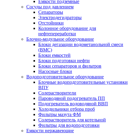
Емкости подземные
Сосуды под давлением
Сепараторы
Электродегидраторы
Отстойники
Колонное оборудование для
нефтепереработки
Блочно-модульное оборудование
Блоки дегазации водометанольной смеси
(BMC)
Блоки емкостей
Блоки подготовки нефти
Блоки сепараторов и фильтров
Насосные блоки
Водоподготовительное оборудование
Блочные водоподготовительные установки
ВПУ
Солерастворители
Пароводяной подогреватель ПП
Подогреватель водоводяной ВВП
Холодильники отбора проб
Фильтры мазута ФМ
Солерастворитель для котельной
Фильтры для водоподготовки
Емкости нержавеющие