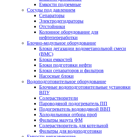
Емкости подземные
Сосуды под давлением
Сепараторы
Электродегидраторы
Отстойники
Колонное оборудование для
нефтепереработки
Блочно-модульное оборудование
Блоки дегазации водометанольной смеси
(BMC)
Блоки емкостей
Блоки подготовки нефти
Блоки сепараторов и фильтров
Насосные блоки
Водоподготовительное оборудование
Блочные водоподготовительные установки
ВПУ
Солерастворители
Пароводяной подогреватель ПП
Подогреватель водоводяной ВВП
Холодильники отбора проб
Фильтры мазута ФМ
Солерастворитель для котельной
Фильтры для водоподготовки
Емкости нержавеющие