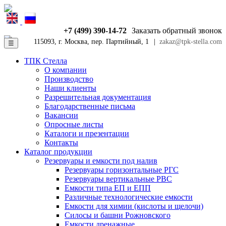
+7 (499) 390-14-72
Заказать обратный звонок
115093, г. Москва, пер. Партийный, 1
|
zakaz@tpk-stella.com
☰
ТПК Стелла
О компании
Производство
Наши клиенты
Разрешительная документация
Благодарственные письма
Вакансии
Опросные листы
Каталоги и презентации
Контакты
Каталог продукции
Резервуары и емкости под налив
Резервуары горизонтальные РГС
Резервуары вертикальные РВС
Емкости типа ЕП и ЕПП
Различные технологические емкости
Емкости для химии (кислоты и щелочи)
Силосы и башни Рожновского
Емкости дренажные