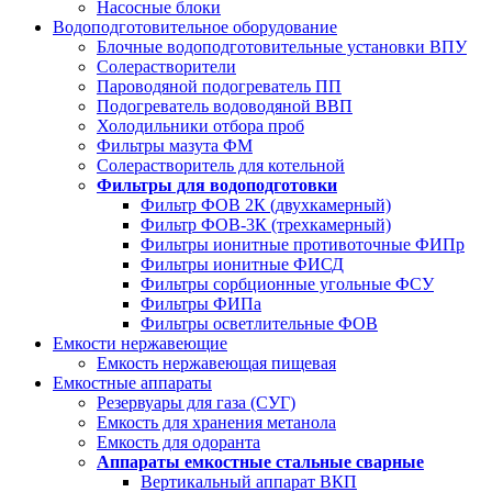
Насосные блоки
Водоподготовительное оборудование
Блочные водоподготовительные установки ВПУ
Солерастворители
Пароводяной подогреватель ПП
Подогреватель водоводяной ВВП
Холодильники отбора проб
Фильтры мазута ФМ
Солерастворитель для котельной
Фильтры для водоподготовки
Фильтр ФОВ 2К (двухкамерный)
Фильтр ФОВ-3К (трехкамерный)
Фильтры ионитные противоточные ФИПр
Фильтры ионитные ФИСД
Фильтры сорбционные угольные ФСУ
Фильтры ФИПа
Фильтры осветлительные ФОВ
Емкости нержавеющие
Емкость нержавеющая пищевая
Емкостные аппараты
Резервуары для газа (СУГ)
Емкость для хранения метанола
Емкость для одоранта
Аппараты емкостные стальные сварные
Вертикальный аппарат ВКП