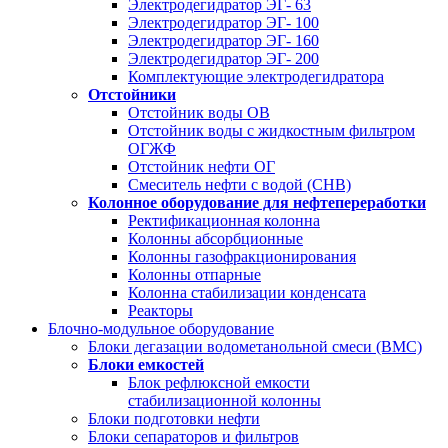
Электродегидратор ЭГ- 63
Электродегидратор ЭГ- 100
Электродегидратор ЭГ- 160
Электродегидратор ЭГ- 200
Комплектующие электродегидратора
Отстойники
Отстойник воды ОВ
Отстойник воды с жидкостным фильтром
ОГЖФ
Отстойник нефти ОГ
Смеситель нефти с водой (СНВ)
Колонное оборудование для нефтепереработки
Ректификационная колонна
Колонны абсорбционные
Колонны газофракционирования
Колонны отпарные
Колонна стабилизации конденсата
Реакторы
Блочно-модульное оборудование
Блоки дегазации водометанольной смеси (BMC)
Блоки емкостей
Блок рефлюксной емкости
стабилизационной колонны
Блоки подготовки нефти
Блоки сепараторов и фильтров