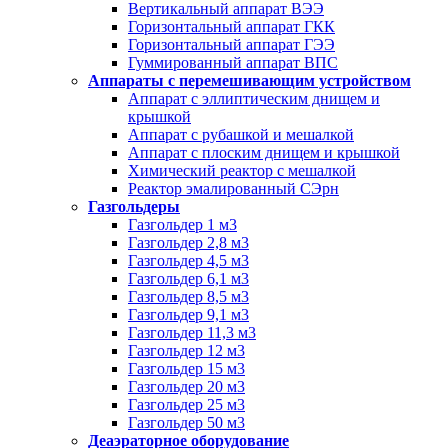
Вертикальный аппарат ВЭЭ
Горизонтальный аппарат ГКК
Горизонтальный аппарат ГЭЭ
Гуммированный аппарат ВПС
Аппараты с перемешивающим устройством
Аппарат с эллиптическим днищем и
крышкой
Аппарат с рубашкой и мешалкой
Аппарат с плоским днищем и крышкой
Химический реактор с мешалкой
Реактор эмалированный СЭрн
Газгольдеры
Газгольдер 1 м3
Газгольдер 2,8 м3
Газгольдер 4,5 м3
Газгольдер 6,1 м3
Газгольдер 8,5 м3
Газгольдер 9,1 м3
Газгольдер 11,3 м3
Газгольдер 12 м3
Газгольдер 15 м3
Газгольдер 20 м3
Газгольдер 25 м3
Газгольдер 50 м3
Деаэраторное оборудование