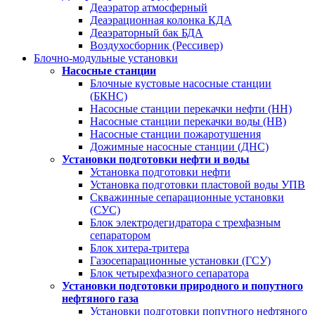
Деаэратор атмосферный
Деаэрационная колонка КДА
Деаэраторный бак БДА
Воздухосборник (Рессивер)
Блочно-модульные установки
Насосные станции
Блочные кустовые насосные станции
(БКНС)
Насосные станции перекачки нефти (НН)
Насосные станции перекачки воды (НВ)
Насосные станции пожаротушения
Дожимные насосные станции (ДНС)
Установки подготовки нефти и воды
Установка подготовки нефти
Установка подготовки пластовой воды УПВ
Скважинные сепарационные установки
(СУС)
Блок электродегидратора с трехфазным
сепаратором
Блок хитера-тритера
Газосепарационные установки (ГСУ)
Блок четырехфазного сепаратора
Установки подготовки природного и попутного
нефтяного газа
Установки подготовки попутного нефтяного