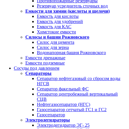
Противопожарные резервуары
Резервуар усреднитель сточных вод
Емкости для химии (кислоты и щелочи)
Емкость для кислоты
Емкость для удобрений
Емкость для КАС
Химстокие емкости
Силосы и башни Рожновского
Силос для цемента
Силос для зерна
Водонапорная башня Рожновского
Емкости дренажные
Емкости подземные
Сосуды под давлением
Сепараторы
Сепаратор нефтегазовый со сбросом воды
НГСВ
Сепаратор факельный ФС
Сепаратор центробежный вертикальный
СЦВ
Нефтегазосепаратор (НГС)
Газосепаратор сетчатый ГС1 и ГС2
Газосепаратор
Электродегидраторы
Электродегидратор ЭГ- 25