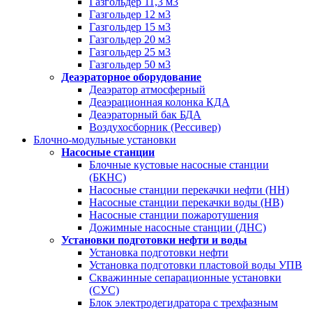
Газгольдер 11,3 м3
Газгольдер 12 м3
Газгольдер 15 м3
Газгольдер 20 м3
Газгольдер 25 м3
Газгольдер 50 м3
Деаэраторное оборудование
Деаэратор атмосферный
Деаэрационная колонка КДА
Деаэраторный бак БДА
Воздухосборник (Рессивер)
Блочно-модульные установки
Насосные станции
Блочные кустовые насосные станции
(БКНС)
Насосные станции перекачки нефти (НН)
Насосные станции перекачки воды (НВ)
Насосные станции пожаротушения
Дожимные насосные станции (ДНС)
Установки подготовки нефти и воды
Установка подготовки нефти
Установка подготовки пластовой воды УПВ
Скважинные сепарационные установки
(СУС)
Блок электродегидратора с трехфазным