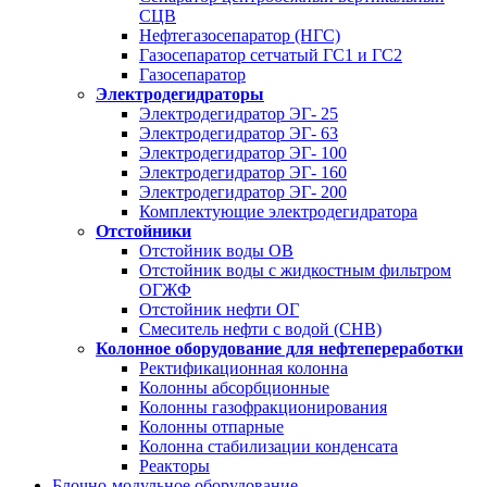
СЦВ
Нефтегазосепаратор (НГС)
Газосепаратор сетчатый ГС1 и ГС2
Газосепаратор
Электродегидраторы
Электродегидратор ЭГ- 25
Электродегидратор ЭГ- 63
Электродегидратор ЭГ- 100
Электродегидратор ЭГ- 160
Электродегидратор ЭГ- 200
Комплектующие электродегидратора
Отстойники
Отстойник воды ОВ
Отстойник воды с жидкостным фильтром
ОГЖФ
Отстойник нефти ОГ
Смеситель нефти с водой (СНВ)
Колонное оборудование для нефтепереработки
Ректификационная колонна
Колонны абсорбционные
Колонны газофракционирования
Колонны отпарные
Колонна стабилизации конденсата
Реакторы
Блочно-модульное оборудование