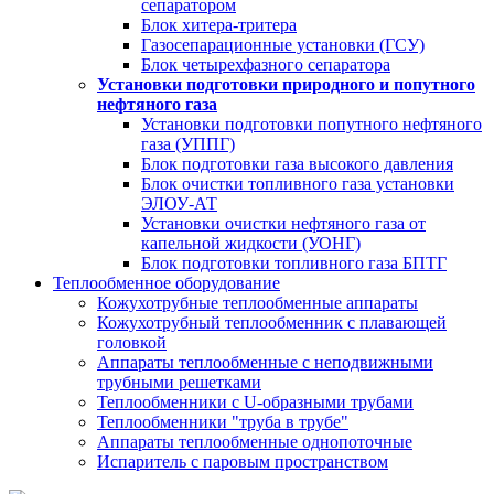
сепаратором
Блок хитера-тритера
Газосепарационные установки (ГСУ)
Блок четырехфазного сепаратора
Установки подготовки природного и попутного
нефтяного газа
Установки подготовки попутного нефтяного
газа (УППГ)
Блок подготовки газа высокого давления
Блок очистки топливного газа установки
ЭЛОУ-АТ
Установки очистки нефтяного газа от
капельной жидкости (УОНГ)
Блок подготовки топливного газа БПТГ
Теплообменное оборудование
Кожухотрубные теплообменные аппараты
Кожухотрубный теплообменник с плавающей
головкой
Аппараты теплообменные с неподвижными
трубными решетками
Теплообменники с U-образными трубами
Теплообменники "труба в трубе"
Аппараты теплообменные однопоточные
Испаритель с паровым пространством