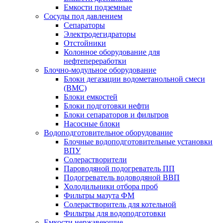
Емкости подземные
Сосуды под давлением
Сепараторы
Электродегидраторы
Отстойники
Колонное оборудование для
нефтепереработки
Блочно-модульное оборудование
Блоки дегазации водометанольной смеси
(BMC)
Блоки емкостей
Блоки подготовки нефти
Блоки сепараторов и фильтров
Насосные блоки
Водоподготовительное оборудование
Блочные водоподготовительные установки
ВПУ
Солерастворители
Пароводяной подогреватель ПП
Подогреватель водоводяной ВВП
Холодильники отбора проб
Фильтры мазута ФМ
Солерастворитель для котельной
Фильтры для водоподготовки
Емкости нержавеющие