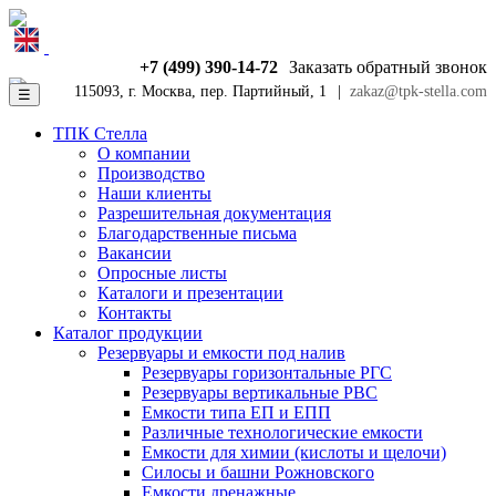
+7 (499) 390-14-72
Заказать обратный звонок
115093, г. Москва, пер. Партийный, 1
|
zakaz@tpk-stella.com
☰
ТПК Стелла
О компании
Производство
Наши клиенты
Разрешительная документация
Благодарственные письма
Вакансии
Опросные листы
Каталоги и презентации
Контакты
Каталог продукции
Резервуары и емкости под налив
Резервуары горизонтальные РГС
Резервуары вертикальные РВС
Емкости типа ЕП и ЕПП
Различные технологические емкости
Емкости для химии (кислоты и щелочи)
Силосы и башни Рожновского
Емкости дренажные