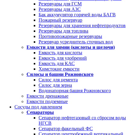
Резервуары для ГСМ
Резервуары для АЗС
Бак аккумулятор горячей воды БАГВ
Пожарный резервуар
Резервуары для хранения нефтепродуктов
Резервуары для топлива
Противопожарные резервуары
Резервуар усреднитель сточных вод
Емкости для химии (кислоты и щелочи)
Емкость для кислоты
Емкость для удобрений
Емкость для КАС
Химстокие емкости
Силосы и башни Рожновского
Силос для цемента
Силос для зерна
Водонапорная башня Рожновского
Емкости дренажные
Емкости подземные
Сосуды под давлением
Сепараторы
Сепаратор нефтегазовый со сбросом воды
НГСВ
Сепаратор факельный ФС
Сепаратор центробежный вертикальный