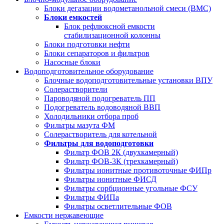
Блоки дегазации водометанольной смеси (BMC)
Блоки емкостей
Блок рефлюксной емкости
стабилизационной колонны
Блоки подготовки нефти
Блоки сепараторов и фильтров
Насосные блоки
Водоподготовительное оборудование
Блочные водоподготовительные установки ВПУ
Солерастворители
Пароводяной подогреватель ПП
Подогреватель водоводяной ВВП
Холодильники отбора проб
Фильтры мазута ФМ
Солерастворитель для котельной
Фильтры для водоподготовки
Фильтр ФОВ 2К (двухкамерный)
Фильтр ФОВ-3К (трехкамерный)
Фильтры ионитные противоточные ФИПр
Фильтры ионитные ФИСД
Фильтры сорбционные угольные ФСУ
Фильтры ФИПа
Фильтры осветлительные ФОВ
Емкости нержавеющие