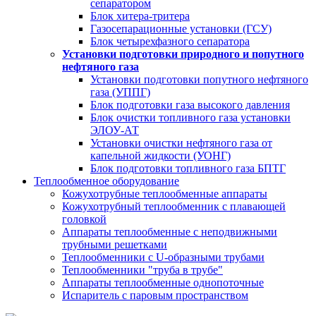
сепаратором
Блок хитера-тритера
Газосепарационные установки (ГСУ)
Блок четырехфазного сепаратора
Установки подготовки природного и попутного
нефтяного газа
Установки подготовки попутного нефтяного
газа (УППГ)
Блок подготовки газа высокого давления
Блок очистки топливного газа установки
ЭЛОУ-АТ
Установки очистки нефтяного газа от
капельной жидкости (УОНГ)
Блок подготовки топливного газа БПТГ
Теплообменное оборудование
Кожухотрубные теплообменные аппараты
Кожухотрубный теплообменник с плавающей
головкой
Аппараты теплообменные с неподвижными
трубными решетками
Теплообменники с U-образными трубами
Теплообменники "труба в трубе"
Аппараты теплообменные однопоточные
Испаритель с паровым пространством