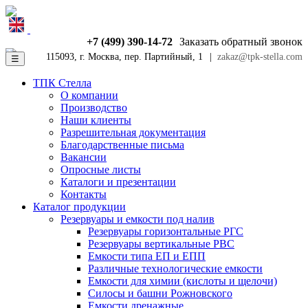
+7 (499) 390-14-72
Заказать обратный звонок
115093, г. Москва, пер. Партийный, 1
|
zakaz@tpk-stella.com
☰
ТПК Стелла
О компании
Производство
Наши клиенты
Разрешительная документация
Благодарственные письма
Вакансии
Опросные листы
Каталоги и презентации
Контакты
Каталог продукции
Резервуары и емкости под налив
Резервуары горизонтальные РГС
Резервуары вертикальные РВС
Емкости типа ЕП и ЕПП
Различные технологические емкости
Емкости для химии (кислоты и щелочи)
Силосы и башни Рожновского
Емкости дренажные