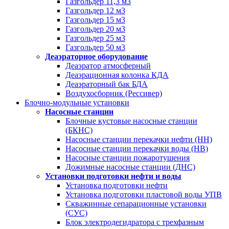
Газгольдер 11,3 м3
Газгольдер 12 м3
Газгольдер 15 м3
Газгольдер 20 м3
Газгольдер 25 м3
Газгольдер 50 м3
Деаэраторное оборудование
Деаэратор атмосферный
Деаэрационная колонка КДА
Деаэраторный бак БДА
Воздухосборник (Рессивер)
Блочно-модульные установки
Насосные станции
Блочные кустовые насосные станции
(БКНС)
Насосные станции перекачки нефти (НН)
Насосные станции перекачки воды (НВ)
Насосные станции пожаротушения
Дожимные насосные станции (ДНС)
Установки подготовки нефти и воды
Установка подготовки нефти
Установка подготовки пластовой воды УПВ
Скважинные сепарационные установки
(СУС)
Блок электродегидратора с трехфазным