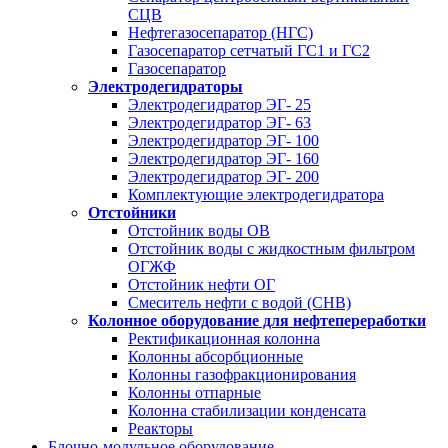
СЦВ
Нефтегазосепаратор (НГС)
Газосепаратор сетчатый ГС1 и ГС2
Газосепаратор
Электродегидраторы
Электродегидратор ЭГ- 25
Электродегидратор ЭГ- 63
Электродегидратор ЭГ- 100
Электродегидратор ЭГ- 160
Электродегидратор ЭГ- 200
Комплектующие электродегидратора
Отстойники
Отстойник воды ОВ
Отстойник воды с жидкостным фильтром
ОГЖФ
Отстойник нефти ОГ
Смеситель нефти с водой (СНВ)
Колонное оборудование для нефтепереработки
Ректификационная колонна
Колонны абсорбционные
Колонны газофракционирования
Колонны отпарные
Колонна стабилизации конденсата
Реакторы
Блочно-модульное оборудование