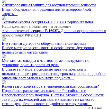
Антикоррозийная защита для азотной промышленности
Виды оборудования и решения для антикоррозийной
защиты...
Технологическая cекция Е-1603 УХЛ1 горизонтальная
Наша компания предлагает изготовление
технологической
секции Е-1603Е.
Доставка осуществляется в
любую точку РФ и СНГ.
...
Внутренняя футеровка оборудования полимерами
Выбор материала, стоимость и особенности футеровки
полимерными материалами....
Монтаж газгольдера в частном доме: инструкция по
установке, ориентировочная цена
В статье вы найдете основные правила монтажа и
подключения резервуаров газгольдеров на участке, подробное
описание всех этапов монтажа под ключ....
Какой газгольдер выбрать: европейский или российский?
Подробное сравнение газгольдеров Российского и
Европейского производства. В статье отражены особенности
тех и других емкостей для газа, их влияние на качество
газгольдера, безопасность и удобство эксплуатации....
< Назад