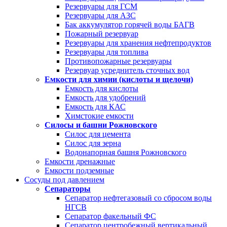
Резервуары для ГСМ
Резервуары для АЗС
Бак аккумулятор горячей воды БАГВ
Пожарный резервуар
Резервуары для хранения нефтепродуктов
Резервуары для топлива
Противопожарные резервуары
Резервуар усреднитель сточных вод
Емкости для химии (кислоты и щелочи)
Емкость для кислоты
Емкость для удобрений
Емкость для КАС
Химстокие емкости
Силосы и башни Рожновского
Силос для цемента
Силос для зерна
Водонапорная башня Рожновского
Емкости дренажные
Емкости подземные
Сосуды под давлением
Сепараторы
Сепаратор нефтегазовый со сбросом воды
НГСВ
Сепаратор факельный ФС
Сепаратор центробежный вертикальный