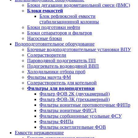
Блоки дегазации водометанольной смеси (BMC)
Блоки емкостей
Блок рефлюксной емкости
стабилизационной колонны
Блоки подготовки нефти
Блоки сепараторов и фильтров
Насосные блоки
Водоподготовительное оборудование
Блочные водоподготовительные установки ВПУ
Солерастворители
Пароводяной подогреватель ПП
Подогреватель водоводяной ВВП
Холодильники отбора проб
Фильтры мазута ФМ
Солерастворитель для котельной
Фильтры для водоподготовки
Фильтр ФОВ 2К (двухкамерный)
Фильтр ФОВ-3К (трехкамерный)
Фильтры ионитные противоточные ФИПр
Фильтры ионитные ФИСД
Фильтры сорбционные угольные ФСУ
Фильтры ФИПа
Фильтры осветлительные ФОВ
Емкости нержавеющие