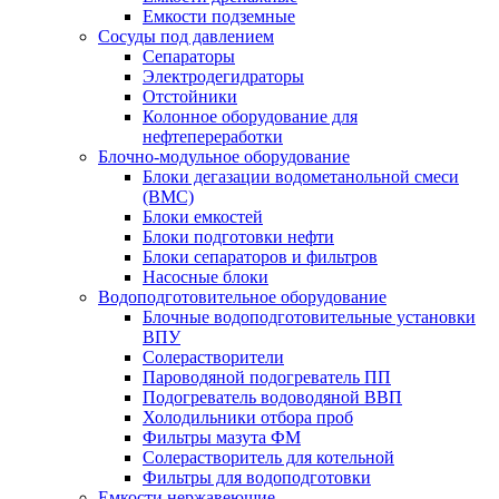
Емкости подземные
Сосуды под давлением
Сепараторы
Электродегидраторы
Отстойники
Колонное оборудование для
нефтепереработки
Блочно-модульное оборудование
Блоки дегазации водометанольной смеси
(BMC)
Блоки емкостей
Блоки подготовки нефти
Блоки сепараторов и фильтров
Насосные блоки
Водоподготовительное оборудование
Блочные водоподготовительные установки
ВПУ
Солерастворители
Пароводяной подогреватель ПП
Подогреватель водоводяной ВВП
Холодильники отбора проб
Фильтры мазута ФМ
Солерастворитель для котельной
Фильтры для водоподготовки
Емкости нержавеющие