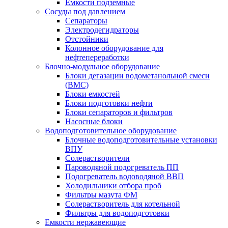
Емкости подземные
Сосуды под давлением
Сепараторы
Электродегидраторы
Отстойники
Колонное оборудование для
нефтепереработки
Блочно-модульное оборудование
Блоки дегазации водометанольной смеси
(BMC)
Блоки емкостей
Блоки подготовки нефти
Блоки сепараторов и фильтров
Насосные блоки
Водоподготовительное оборудование
Блочные водоподготовительные установки
ВПУ
Солерастворители
Пароводяной подогреватель ПП
Подогреватель водоводяной ВВП
Холодильники отбора проб
Фильтры мазута ФМ
Солерастворитель для котельной
Фильтры для водоподготовки
Емкости нержавеющие