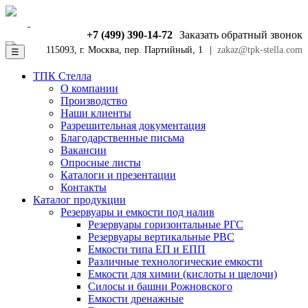
+7 (499) 390-14-72
Заказать обратный звонок
115093, г. Москва, пер. Партийный, 1
|
zakaz@tpk-stella.com
☰
ТПК Стелла
О компании
Производство
Наши клиенты
Разрешительная документация
Благодарственные письма
Вакансии
Опросные листы
Каталоги и презентации
Контакты
Каталог продукции
Резервуары и емкости под налив
Резервуары горизонтальные РГС
Резервуары вертикальные РВС
Емкости типа ЕП и ЕПП
Различные технологические емкости
Емкости для химии (кислоты и щелочи)
Силосы и башни Рожновского
Емкости дренажные