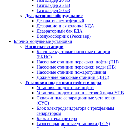
Газгольдер 20 м3
Газгольдер 25 м3
Газгольдер 50 м3
Деаэраторное оборудование
Деаэратор атмосферный
Деаэрационная колонка КДА
Деаэраторный бак БДА
Воздухосборник (Рессивер)
Блочно-модульные установки
Насосные станции
Блочные кустовые насосные станции
(БКНС)
Насосные станции перекачки нефти (НН)
Насосные станции перекачки воды (НВ)
Насосные станции пожаротушения
Дожимные насосные станции (ДНС)
Установки подготовки нефти и воды
Установка подготовки нефти
Установка подготовки пластовой воды УПВ
Скважинные сепарационные установки
(СУС)
Блок электродегидратора с трехфазным
сепаратором
Блок хитера-тритера
Газосепарационные установки (ГСУ)