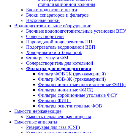
стабилизационной колонны
Блоки подготовки нефти
Блоки сепараторов и фильтров
Насосные блоки
Водоподготовительное оборудование
Блочные водоподготовительные установки ВПУ
Солерастворители
Пароводяной подогреватель ПП
Подогреватель водоводяной ВВП
Холодильники отбора проб
Фильтры мазута ФМ
Солерастворитель для котельной
Фильтры для водоподготовки
Фильтр ФОВ 2К (двухкамерный)
Фильтр ФОВ-3К (трехкамерный)
Фильтры ионитные противоточные ФИПр
Фильтры ионитные ФИСД
Фильтры сорбционные угольные ФСУ
Фильтры ФИПа
Фильтры осветлительные ФОВ
Емкости нержавеющие
Емкость нержавеющая пищевая
Емкостные аппараты
Резервуары для газа (СУГ)
Емкость для хранения метанола