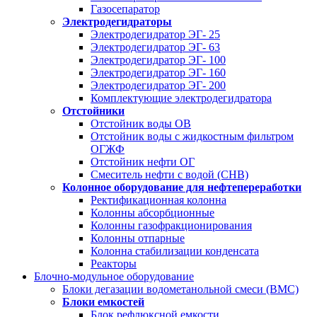
Газосепаратор
Электродегидраторы
Электродегидратор ЭГ- 25
Электродегидратор ЭГ- 63
Электродегидратор ЭГ- 100
Электродегидратор ЭГ- 160
Электродегидратор ЭГ- 200
Комплектующие электродегидратора
Отстойники
Отстойник воды ОВ
Отстойник воды с жидкостным фильтром
ОГЖФ
Отстойник нефти ОГ
Смеситель нефти с водой (СНВ)
Колонное оборудование для нефтепереработки
Ректификационная колонна
Колонны абсорбционные
Колонны газофракционирования
Колонны отпарные
Колонна стабилизации конденсата
Реакторы
Блочно-модульное оборудование
Блоки дегазации водометанольной смеси (BMC)
Блоки емкостей
Блок рефлюксной емкости