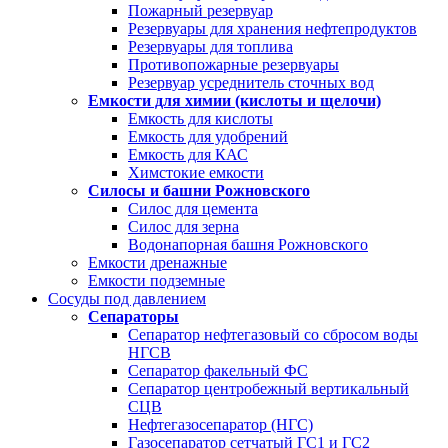
Пожарный резервуар
Резервуары для хранения нефтепродуктов
Резервуары для топлива
Противопожарные резервуары
Резервуар усреднитель сточных вод
Емкости для химии (кислоты и щелочи)
Емкость для кислоты
Емкость для удобрений
Емкость для КАС
Химстокие емкости
Силосы и башни Рожновского
Силос для цемента
Силос для зерна
Водонапорная башня Рожновского
Емкости дренажные
Емкости подземные
Сосуды под давлением
Сепараторы
Сепаратор нефтегазовый со сбросом воды
НГСВ
Сепаратор факельный ФС
Сепаратор центробежный вертикальный
СЦВ
Нефтегазосепаратор (НГС)
Газосепаратор сетчатый ГС1 и ГС2