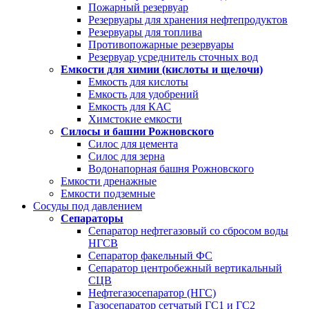
Пожарный резервуар
Резервуары для хранения нефтепродуктов
Резервуары для топлива
Противопожарные резервуары
Резервуар усреднитель сточных вод
Емкости для химии (кислоты и щелочи)
Емкость для кислоты
Емкость для удобрений
Емкость для КАС
Химстокие емкости
Силосы и башни Рожновского
Силос для цемента
Силос для зерна
Водонапорная башня Рожновского
Емкости дренажные
Емкости подземные
Сосуды под давлением
Сепараторы
Сепаратор нефтегазовый со сбросом воды
НГСВ
Сепаратор факельный ФС
Сепаратор центробежный вертикальный
СЦВ
Нефтегазосепаратор (НГС)
Газосепаратор сетчатый ГС1 и ГС2