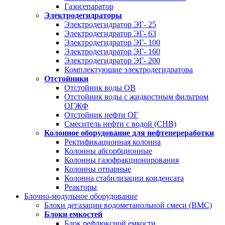
Газосепаратор
Электродегидраторы
Электродегидратор ЭГ- 25
Электродегидратор ЭГ- 63
Электродегидратор ЭГ- 100
Электродегидратор ЭГ- 160
Электродегидратор ЭГ- 200
Комплектующие электродегидратора
Отстойники
Отстойник воды ОВ
Отстойник воды с жидкостным фильтром
ОГЖФ
Отстойник нефти ОГ
Смеситель нефти с водой (СНВ)
Колонное оборудование для нефтепереработки
Ректификационная колонна
Колонны абсорбционные
Колонны газофракционирования
Колонны отпарные
Колонна стабилизации конденсата
Реакторы
Блочно-модульное оборудование
Блоки дегазации водометанольной смеси (BMC)
Блоки емкостей
Блок рефлюксной емкости