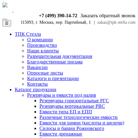
+7 (499) 390-14-72
Заказать обратный звонок
115093, г. Москва, пер. Партийный, 1
|
zakaz@tpk-stella.com
☰
ТПК Стелла
О компании
Производство
Наши клиенты
Разрешительная документация
Благодарственные письма
Вакансии
Опросные листы
Каталоги и презентации
Контакты
Каталог продукции
Резервуары и емкости под налив
Резервуары горизонтальные РГС
Резервуары вертикальные РВС
Емкости типа ЕП и ЕПП
Различные технологические емкости
Емкости для химии (кислоты и щелочи)
Силосы и башни Рожновского
Емкости дренажные