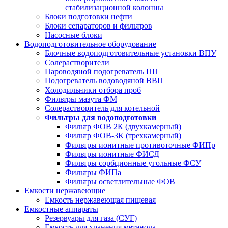
стабилизационной колонны
Блоки подготовки нефти
Блоки сепараторов и фильтров
Насосные блоки
Водоподготовительное оборудование
Блочные водоподготовительные установки ВПУ
Солерастворители
Пароводяной подогреватель ПП
Подогреватель водоводяной ВВП
Холодильники отбора проб
Фильтры мазута ФМ
Солерастворитель для котельной
Фильтры для водоподготовки
Фильтр ФОВ 2К (двухкамерный)
Фильтр ФОВ-3К (трехкамерный)
Фильтры ионитные противоточные ФИПр
Фильтры ионитные ФИСД
Фильтры сорбционные угольные ФСУ
Фильтры ФИПа
Фильтры осветлительные ФОВ
Емкости нержавеющие
Емкость нержавеющая пищевая
Емкостные аппараты
Резервуары для газа (СУГ)
Емкость для хранения метанола