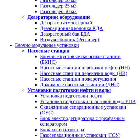
Газгольдер 20 м3
Газгольдер 25 м3
Газгольдер 50 м3
Деаэраторное оборудование
Деаэратор атмосферный
Деаэрационная колонка КДА
Деаэраторный бак БДА
Воздухосборник (Рессивер)
Блочно-модульные установки
Насосные станции
Блочные кустовые насосные станции
(БКНС)
Насосные станции перекачки нефти (НН)
Насосные станции перекачки воды (НВ)
Насосные станции пожаротушения
Дожимные насосные станции (ДНС)
Установки подготовки нефти и воды
Установка подготовки нефти
Установка подготовки пластовой воды УПВ
Скважинные сепарационные установки
(СУС)
Блок электродегидратора с трехфазным
сепаратором
Блок хитера-тритера
Газосепарационные установки (ГСУ)