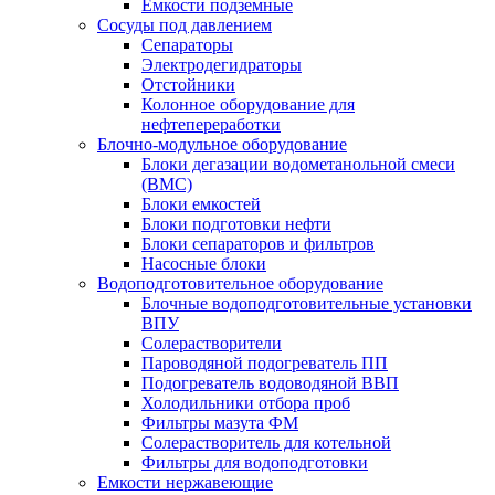
Емкости подземные
Сосуды под давлением
Сепараторы
Электродегидраторы
Отстойники
Колонное оборудование для
нефтепереработки
Блочно-модульное оборудование
Блоки дегазации водометанольной смеси
(BMC)
Блоки емкостей
Блоки подготовки нефти
Блоки сепараторов и фильтров
Насосные блоки
Водоподготовительное оборудование
Блочные водоподготовительные установки
ВПУ
Солерастворители
Пароводяной подогреватель ПП
Подогреватель водоводяной ВВП
Холодильники отбора проб
Фильтры мазута ФМ
Солерастворитель для котельной
Фильтры для водоподготовки
Емкости нержавеющие