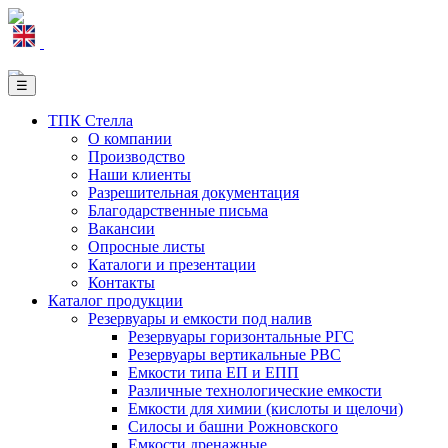
☰
ТПК Стелла
О компании
Производство
Наши клиенты
Разрешительная документация
Благодарственные письма
Вакансии
Опросные листы
Каталоги и презентации
Контакты
Каталог продукции
Резервуары и емкости под налив
Резервуары горизонтальные РГС
Резервуары вертикальные РВС
Емкости типа ЕП и ЕПП
Различные технологические емкости
Емкости для химии (кислоты и щелочи)
Силосы и башни Рожновского
Емкости дренажные