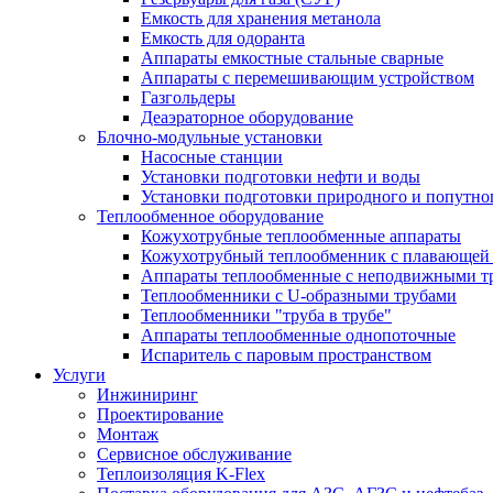
Емкость для хранения метанола
Емкость для одоранта
Аппараты емкостные стальные сварные
Аппараты с перемешивающим устройством
Газгольдеры
Деаэраторное оборудование
Блочно-модульные установки
Насосные станции
Установки подготовки нефти и воды
Установки подготовки природного и попутног
Теплообменное оборудование
Кожухотрубные теплообменные аппараты
Кожухотрубный теплообменник с плавающей 
Аппараты теплообменные с неподвижными т
Теплообменники с U-образными трубами
Теплообменники "труба в трубе"
Аппараты теплообменные однопоточные
Испаритель с паровым пространством
Услуги
Инжиниринг
Проектирование
Монтаж
Сервисное обслуживание
Теплоизоляция K-Flex