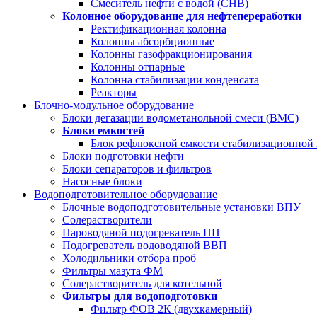
Смеситель нефти с водой (СНВ)
Колонное оборудование для нефтепереработки
Ректификационная колонна
Колонны абсорбционные
Колонны газофракционирования
Колонны отпарные
Колонна стабилизации конденсата
Реакторы
Блочно-модульное оборудование
Блоки дегазации водометанольной смеси (BMC)
Блоки емкостей
Блок рефлюксной емкости стабилизационной
Блоки подготовки нефти
Блоки сепараторов и фильтров
Насосные блоки
Водоподготовительное оборудование
Блочные водоподготовительные установки ВПУ
Солерастворители
Пароводяной подогреватель ПП
Подогреватель водоводяной ВВП
Холодильники отбора проб
Фильтры мазута ФМ
Солерастворитель для котельной
Фильтры для водоподготовки
Фильтр ФОВ 2К (двухкамерный)