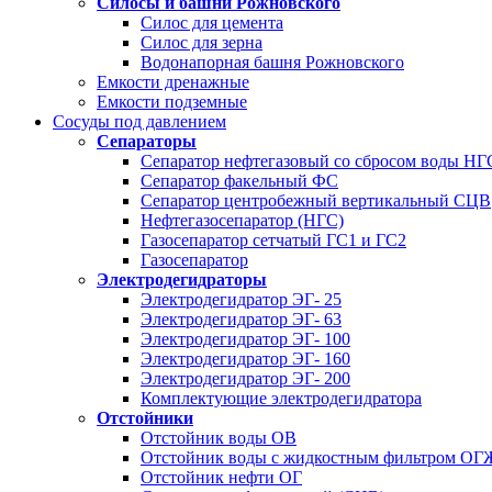
Силосы и башни Рожновского
Силос для цемента
Силос для зерна
Водонапорная башня Рожновского
Емкости дренажные
Емкости подземные
Сосуды под давлением
Сепараторы
Сепаратор нефтегазовый со сбросом воды Н
Сепаратор факельный ФС
Сепаратор центробежный вертикальный СЦВ
Нефтегазосепаратор (НГС)
Газосепаратор сетчатый ГС1 и ГС2
Газосепаратор
Электродегидраторы
Электродегидратор ЭГ- 25
Электродегидратор ЭГ- 63
Электродегидратор ЭГ- 100
Электродегидратор ЭГ- 160
Электродегидратор ЭГ- 200
Комплектующие электродегидратора
Отстойники
Отстойник воды ОВ
Отстойник воды с жидкостным фильтром О
Отстойник нефти ОГ