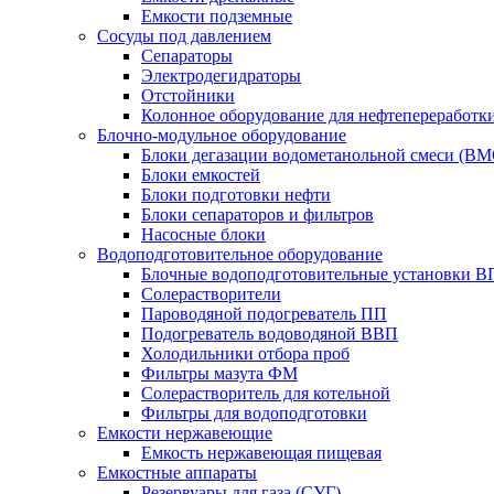
Емкости подземные
Сосуды под давлением
Сепараторы
Электродегидраторы
Отстойники
Колонное оборудование для нефтепереработк
Блочно-модульное оборудование
Блоки дегазации водометанольной смеси (BM
Блоки емкостей
Блоки подготовки нефти
Блоки сепараторов и фильтров
Насосные блоки
Водоподготовительное оборудование
Блочные водоподготовительные установки 
Солерастворители
Пароводяной подогреватель ПП
Подогреватель водоводяной ВВП
Холодильники отбора проб
Фильтры мазута ФМ
Солерастворитель для котельной
Фильтры для водоподготовки
Емкости нержавеющие
Емкость нержавеющая пищевая
Емкостные аппараты
Резервуары для газа (СУГ)