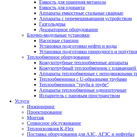
Емкость для хранения метанола
Емкость для одоранта
Аппараты емкостные стальные сварные
Аппараты с перемешивающим устройством
Газгольдеры
Деаэраторное оборудование
Блочно-модульные установки
Насосные станции
Установки подготовки нефти и воды
Установки подготовки природного и попутног
Теплообменное оборудование
Кожухотрубные теплообменные аппараты
Кожухотрубный теплообменник с плавающей 
Аппараты теплообменные с неподвижными т
Теплообменники с U-образными трубами
Теплообменники "труба в трубе"
Аппараты теплообменные однопоточные
Испаритель с паровым пространством
Услуги
Инжиниринг
Проектирование
Монтаж
Сервисное обслуживание
Теплоизоляция K-Flex
Поставка оборудования для АЗС, АГЗС и нефтебаз