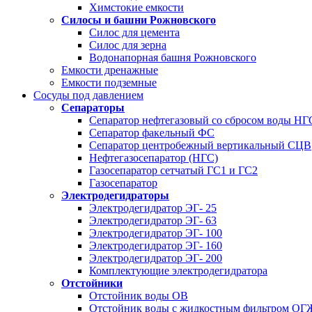
Химстокие емкости
Силосы и башни Рожновского
Силос для цемента
Силос для зерна
Водонапорная башня Рожновского
Емкости дренажные
Емкости подземные
Сосуды под давлением
Сепараторы
Сепаратор нефтегазовый со сбросом воды Н
Сепаратор факельный ФС
Сепаратор центробежный вертикальный СЦВ
Нефтегазосепаратор (НГС)
Газосепаратор сетчатый ГС1 и ГС2
Газосепаратор
Электродегидраторы
Электродегидратор ЭГ- 25
Электродегидратор ЭГ- 63
Электродегидратор ЭГ- 100
Электродегидратор ЭГ- 160
Электродегидратор ЭГ- 200
Комплектующие электродегидратора
Отстойники
Отстойник воды ОВ
Отстойник воды с жидкостным фильтром О