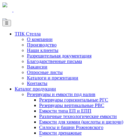
☰
ТПК Стелла
О компании
Производство
Наши клиенты
Разрешительная документация
Благодарственные письма
Вакансии
Опросные листы
Каталоги и презентации
Контакты
Каталог продукции
Резервуары и емкости под налив
Резервуары горизонтальные РГС
Резервуары вертикальные РВС
Емкости типа ЕП и ЕПП
Различные технологические емкости
Емкости для химии (кислоты и щелочи)
Силосы и башни Рожновского
Емкости дренажные