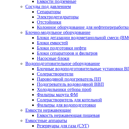
Емкости подземные
Сосуды под давлением
Сепараторы
Электродегидраторы
Отстойники
Колонное оборудование для нефтепереработк
Блочно-модульное оборудование
Блоки дегазации водометанольной смеси (BM
Блоки емкостей
Блоки подготовки нефти
Блоки сепараторов и фильтров
Насосные блоки
Водоподготовительное оборудование
Блочные водоподготовительные установки 
Солерастворители
Пароводяной подогреватель ПП
Подогреватель водоводяной ВВП
Холодильники отбора проб
Фильтры мазута ФМ
Солерастворитель для котельной
Фильтры для водоподготовки
Емкости нержавеющие
Емкость нержавеющая пищевая
Емкостные аппараты
Резервуары для газа (СУГ)