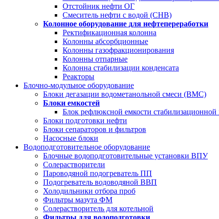
Отстойник нефти ОГ
Смеситель нефти с водой (СНВ)
Колонное оборудование для нефтепереработки
Ректификационная колонна
Колонны абсорбционные
Колонны газофракционирования
Колонны отпарные
Колонна стабилизации конденсата
Реакторы
Блочно-модульное оборудование
Блоки дегазации водометанольной смеси (BMC)
Блоки емкостей
Блок рефлюксной емкости стабилизационной
Блоки подготовки нефти
Блоки сепараторов и фильтров
Насосные блоки
Водоподготовительное оборудование
Блочные водоподготовительные установки ВПУ
Солерастворители
Пароводяной подогреватель ПП
Подогреватель водоводяной ВВП
Холодильники отбора проб
Фильтры мазута ФМ
Солерастворитель для котельной
Фильтры для водоподготовки