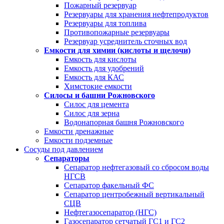
Пожарный резервуар
Резервуары для хранения нефтепродуктов
Резервуары для топлива
Противопожарные резервуары
Резервуар усреднитель сточных вод
Емкости для химии (кислоты и щелочи)
Емкость для кислоты
Емкость для удобрений
Емкость для КАС
Химстокие емкости
Силосы и башни Рожновского
Силос для цемента
Силос для зерна
Водонапорная башня Рожновского
Емкости дренажные
Емкости подземные
Сосуды под давлением
Сепараторы
Сепаратор нефтегазовый со сбросом воды
НГСВ
Сепаратор факельный ФС
Сепаратор центробежный вертикальный
СЦВ
Нефтегазосепаратор (НГС)
Газосепаратор сетчатый ГС1 и ГС2