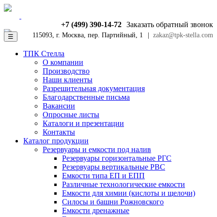
+7 (499) 390-14-72
Заказать обратный звонок
115093, г. Москва, пер. Партийный, 1
|
zakaz@tpk-stella.com
☰
ТПК Стелла
О компании
Производство
Наши клиенты
Разрешительная документация
Благодарственные письма
Вакансии
Опросные листы
Каталоги и презентации
Контакты
Каталог продукции
Резервуары и емкости под налив
Резервуары горизонтальные РГС
Резервуары вертикальные РВС
Емкости типа ЕП и ЕПП
Различные технологические емкости
Емкости для химии (кислоты и щелочи)
Силосы и башни Рожновского
Емкости дренажные