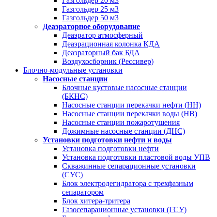
Газгольдер 20 м3
Газгольдер 25 м3
Газгольдер 50 м3
Деаэраторное оборудование
Деаэратор атмосферный
Деаэрационная колонка КДА
Деаэраторный бак БДА
Воздухосборник (Рессивер)
Блочно-модульные установки
Насосные станции
Блочные кустовые насосные станции
(БКНС)
Насосные станции перекачки нефти (НН)
Насосные станции перекачки воды (НВ)
Насосные станции пожаротушения
Дожимные насосные станции (ДНС)
Установки подготовки нефти и воды
Установка подготовки нефти
Установка подготовки пластовой воды УПВ
Скважинные сепарационные установки
(СУС)
Блок электродегидратора с трехфазным
сепаратором
Блок хитера-тритера
Газосепарационные установки (ГСУ)