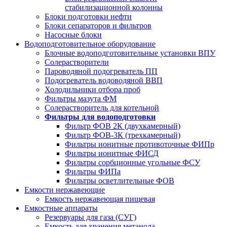
стабилизационной колонны
Блоки подготовки нефти
Блоки сепараторов и фильтров
Насосные блоки
Водоподготовительное оборудование
Блочные водоподготовительные установки ВПУ
Солерастворители
Пароводяной подогреватель ПП
Подогреватель водоводяной ВВП
Холодильники отбора проб
Фильтры мазута ФМ
Солерастворитель для котельной
Фильтры для водоподготовки
Фильтр ФОВ 2К (двухкамерный)
Фильтр ФОВ-3К (трехкамерный)
Фильтры ионитные противоточные ФИПр
Фильтры ионитные ФИСД
Фильтры сорбционные угольные ФСУ
Фильтры ФИПа
Фильтры осветлительные ФОВ
Емкости нержавеющие
Емкость нержавеющая пищевая
Емкостные аппараты
Резервуары для газа (СУГ)
Емкость для хранения метанола