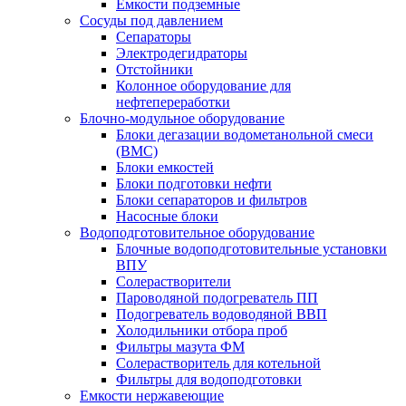
Емкости подземные
Сосуды под давлением
Сепараторы
Электродегидраторы
Отстойники
Колонное оборудование для
нефтепереработки
Блочно-модульное оборудование
Блоки дегазации водометанольной смеси
(BMC)
Блоки емкостей
Блоки подготовки нефти
Блоки сепараторов и фильтров
Насосные блоки
Водоподготовительное оборудование
Блочные водоподготовительные установки
ВПУ
Солерастворители
Пароводяной подогреватель ПП
Подогреватель водоводяной ВВП
Холодильники отбора проб
Фильтры мазута ФМ
Солерастворитель для котельной
Фильтры для водоподготовки
Емкости нержавеющие