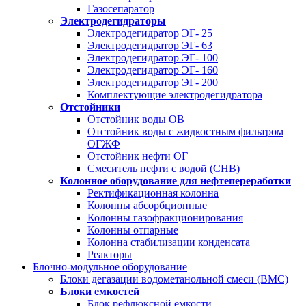
Газосепаратор
Электродегидраторы
Электродегидратор ЭГ- 25
Электродегидратор ЭГ- 63
Электродегидратор ЭГ- 100
Электродегидратор ЭГ- 160
Электродегидратор ЭГ- 200
Комплектующие электродегидратора
Отстойники
Отстойник воды ОВ
Отстойник воды с жидкостным фильтром
ОГЖФ
Отстойник нефти ОГ
Смеситель нефти с водой (СНВ)
Колонное оборудование для нефтепереработки
Ректификационная колонна
Колонны абсорбционные
Колонны газофракционирования
Колонны отпарные
Колонна стабилизации конденсата
Реакторы
Блочно-модульное оборудование
Блоки дегазации водометанольной смеси (BMC)
Блоки емкостей
Блок рефлюксной емкости