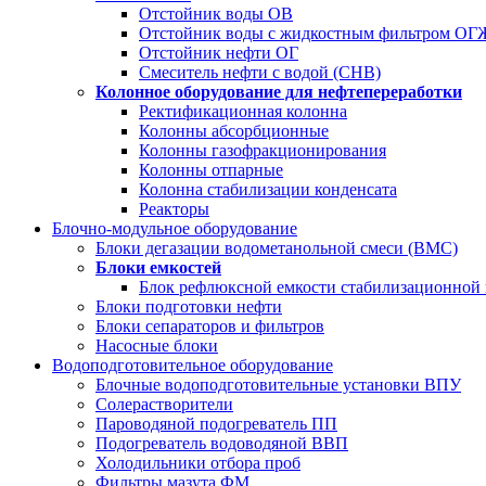
Отстойник воды ОВ
Отстойник воды с жидкостным фильтром О
Отстойник нефти ОГ
Смеситель нефти с водой (СНВ)
Колонное оборудование для нефтепереработки
Ректификационная колонна
Колонны абсорбционные
Колонны газофракционирования
Колонны отпарные
Колонна стабилизации конденсата
Реакторы
Блочно-модульное оборудование
Блоки дегазации водометанольной смеси (BMC)
Блоки емкостей
Блок рефлюксной емкости стабилизационной
Блоки подготовки нефти
Блоки сепараторов и фильтров
Насосные блоки
Водоподготовительное оборудование
Блочные водоподготовительные установки ВПУ
Солерастворители
Пароводяной подогреватель ПП
Подогреватель водоводяной ВВП
Холодильники отбора проб
Фильтры мазута ФМ