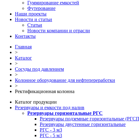
Гуммирование емкостей
Футерование
Наши проекты
Новости и статьи
Статьи
Новости компании и отрасли
Контакты
Главная
>
Каталог
>
Сосуды под давлением
>
Колонное оборудование для нефтепереработки
>
Ректификационная колонна
Каталог продукции
Резервуары и емкости под налив
Резервуары горизонтальные РГС
Резервуары подземные горизонтальные (РГСП
Резервуары двустенные горизонтальные
РГС - 3 м3
РГС - 5 м3