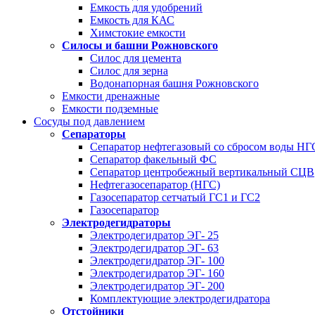
Емкость для удобрений
Емкость для КАС
Химстокие емкости
Силосы и башни Рожновского
Силос для цемента
Силос для зерна
Водонапорная башня Рожновского
Емкости дренажные
Емкости подземные
Сосуды под давлением
Сепараторы
Сепаратор нефтегазовый со сбросом воды Н
Сепаратор факельный ФС
Сепаратор центробежный вертикальный СЦВ
Нефтегазосепаратор (НГС)
Газосепаратор сетчатый ГС1 и ГС2
Газосепаратор
Электродегидраторы
Электродегидратор ЭГ- 25
Электродегидратор ЭГ- 63
Электродегидратор ЭГ- 100
Электродегидратор ЭГ- 160
Электродегидратор ЭГ- 200
Комплектующие электродегидратора
Отстойники