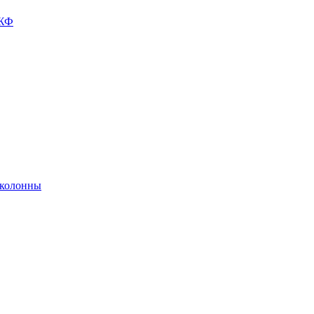
ГЖФ
 колонны