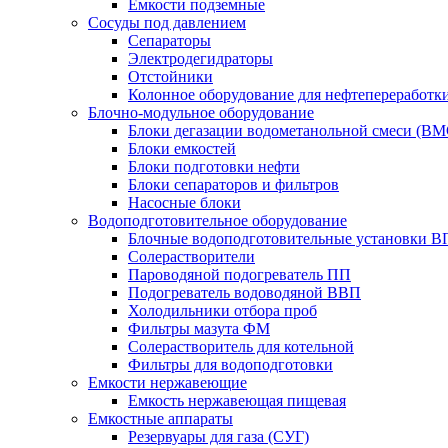
Емкости подземные
Сосуды под давлением
Сепараторы
Электродегидраторы
Отстойники
Колонное оборудование для нефтепереработк
Блочно-модульное оборудование
Блоки дегазации водометанольной смеси (BM
Блоки емкостей
Блоки подготовки нефти
Блоки сепараторов и фильтров
Насосные блоки
Водоподготовительное оборудование
Блочные водоподготовительные установки 
Солерастворители
Пароводяной подогреватель ПП
Подогреватель водоводяной ВВП
Холодильники отбора проб
Фильтры мазута ФМ
Солерастворитель для котельной
Фильтры для водоподготовки
Емкости нержавеющие
Емкость нержавеющая пищевая
Емкостные аппараты
Резервуары для газа (СУГ)