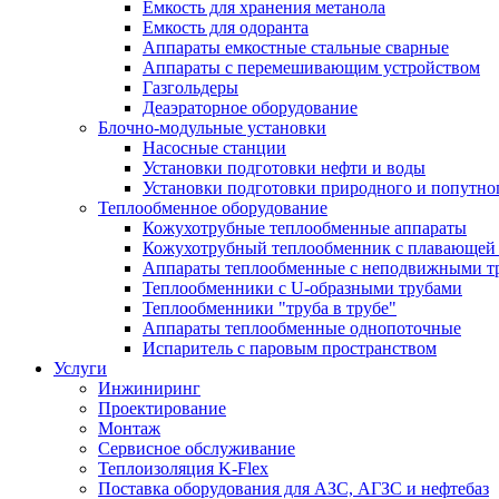
Емкость для хранения метанола
Емкость для одоранта
Аппараты емкостные стальные сварные
Аппараты с перемешивающим устройством
Газгольдеры
Деаэраторное оборудование
Блочно-модульные установки
Насосные станции
Установки подготовки нефти и воды
Установки подготовки природного и попутног
Теплообменное оборудование
Кожухотрубные теплообменные аппараты
Кожухотрубный теплообменник с плавающей 
Аппараты теплообменные с неподвижными т
Теплообменники с U-образными трубами
Теплообменники "труба в трубе"
Аппараты теплообменные однопоточные
Испаритель с паровым пространством
Услуги
Инжиниринг
Проектирование
Монтаж
Сервисное обслуживание
Теплоизоляция K-Flex
Поставка оборудования для АЗС, АГЗС и нефтебаз