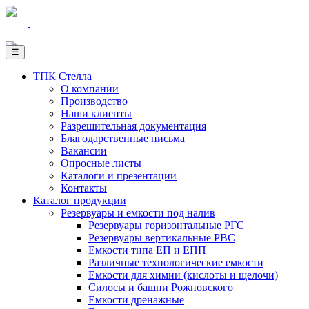
☰
ТПК Стелла
О компании
Производство
Наши клиенты
Разрешительная документация
Благодарственные письма
Вакансии
Опросные листы
Каталоги и презентации
Контакты
Каталог продукции
Резервуары и емкости под налив
Резервуары горизонтальные РГС
Резервуары вертикальные РВС
Емкости типа ЕП и ЕПП
Различные технологические емкости
Емкости для химии (кислоты и щелочи)
Силосы и башни Рожновского
Емкости дренажные