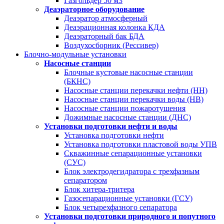
Газгольдер 50 м3
Деаэраторное оборудование
Деаэратор атмосферный
Деаэрационная колонка КДА
Деаэраторный бак БДА
Воздухосборник (Рессивер)
Блочно-модульные установки
Насосные станции
Блочные кустовые насосные станции
(БКНС)
Насосные станции перекачки нефти (НН)
Насосные станции перекачки воды (НВ)
Насосные станции пожаротушения
Дожимные насосные станции (ДНС)
Установки подготовки нефти и воды
Установка подготовки нефти
Установка подготовки пластовой воды УПВ
Скважинные сепарационные установки
(СУС)
Блок электродегидратора с трехфазным
сепаратором
Блок хитера-тритера
Газосепарационные установки (ГСУ)
Блок четырехфазного сепаратора
Установки подготовки природного и попутного