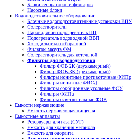
Блоки сепараторов и фильтров
Насосные блоки
Водоподготовительное оборудование
Блочные водоподготовительные установки ВПУ
Солерастворители
Пароводяной подогреватель ПП
Подогреватель водоводяной ВВП
Холодильники отбора проб
Фильтры мазута ФМ
Солерастворитель для котельной
Фильтры для водоподготовки
Фильтр ФОВ 2К (двухкамерный)
Фильтр ФОВ-3К (трехкамерный)
Фильтры ионитные противоточные ФИПр
Фильтры ионитные ФИСД
Фильтры сорбционные угольные ФСУ
Фильтры ФИПа
Фильтры осветлительные ФОВ
Емкости нержавеющие
Емкость нержавеющая пищевая
Емкостные аппараты
Резервуары для газа (СУГ)
Емкость для хранения метанола
Емкость для одоранта
Аппараты емкостные стальные сварные