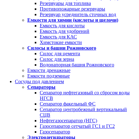
Резервуары для топлива
Противопожарные резервуары
Резервуар усреднитель сточных вод
Емкости для химии (кислоты и щелочи)
Емкость для кислоты
Емкость для удобрений
Емкость для КАС
Химстокие емкости
Силосы и башни Рожновского
Силос для цемента
Силос для зерна
Водонапорная башня Рожновского
Емкости дренажные
Емкости подземные
Сосуды под давлением
Сепараторы
Сепаратор нефтегазовый со сбросом воды
НГСВ
Сепаратор факельный ФС
Сепаратор центробежный вертикальный
СЦВ
Нефтегазосепаратор (НГС)
Газосепаратор сетчатый ГС1 и ГС2
Газосепаратор
Электродегидраторы