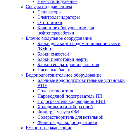
Емкости подземные
Сосуды под давлением
Сепараторы
Электродегидраторы
Отстойники
Колонное оборудование для
нефтепереработки
Блочно-модульное оборудование
Блоки дегазации водометанольной смеси
(BMC)
Блоки емкостей
Блоки подготовки нефти
Блоки сепараторов и фильтров
Насосные блоки
Водоподготовительное оборудование
Блочные водоподготовительные установки
ВПУ
Солерастворители
Пароводяной подогреватель ПП
Подогреватель водоводяной ВВП
Холодильники отбора проб
Фильтры мазута ФМ
Солерастворитель для котельной
Фильтры для водоподготовки
Емкости нержавеющие