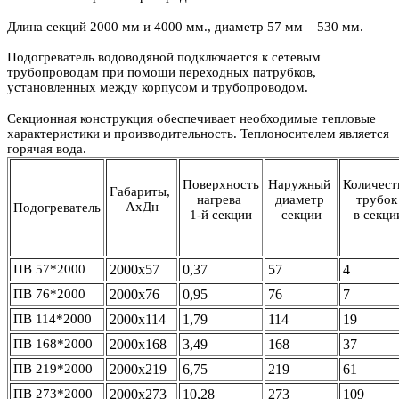
Длина секций 2000 мм и 4000 мм., диаметр 57 мм – 530 мм.
Подогреватель водоводяной подключается к сетевым
трубопроводам при помощи переходных патрубков,
установленных между корпусом и трубопроводом.
Секционная конструкция обеспечивает необходимые тепловые
характеристики и производительность. Теплоносителем является
горячая вода.
Поверхность
Наружный
Количес
Габариты,
нагрева
диаметр
трубо
АхДн
Подогреватель
1-й секции
секции
в секци
ПВ 57*2000
2000х57
0,37
57
4
ПВ 76*2000
2000х76
0,95
76
7
ПВ 114*2000
2000х114
1,79
114
19
ПВ 168*2000
2000х168
3,49
168
37
ПВ 219*2000
2000х219
6,75
219
61
ПВ 273*2000
2000х273
10,28
273
109