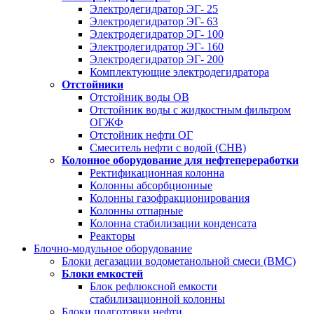
Электродегидратор ЭГ- 25
Электродегидратор ЭГ- 63
Электродегидратор ЭГ- 100
Электродегидратор ЭГ- 160
Электродегидратор ЭГ- 200
Комплектующие электродегидратора
Отстойники
Отстойник воды ОВ
Отстойник воды с жидкостным фильтром
ОГЖФ
Отстойник нефти ОГ
Смеситель нефти с водой (СНВ)
Колонное оборудование для нефтепереработки
Ректификационная колонна
Колонны абсорбционные
Колонны газофракционирования
Колонны отпарные
Колонна стабилизации конденсата
Реакторы
Блочно-модульное оборудование
Блоки дегазации водометанольной смеси (BMC)
Блоки емкостей
Блок рефлюксной емкости
стабилизационной колонны
Блоки подготовки нефти