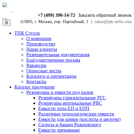
+7 (499) 390-14-72
Заказать обратный звонок
115093, г. Москва, пер. Партийный, 1
|
zakaz@tpk-stella.com
☰
ТПК Стелла
О компании
Производство
Наши клиенты
Разрешительная документация
Благодарственные письма
Вакансии
Опросные листы
Каталоги и презентации
Контакты
Каталог продукции
Резервуары и емкости под налив
Резервуары горизонтальные РГС
Резервуары вертикальные РВС
Емкости типа ЕП и ЕПП
Различные технологические емкости
Емкости для химии (кислоты и щелочи)
Силосы и башни Рожновского
Емкости дренажные