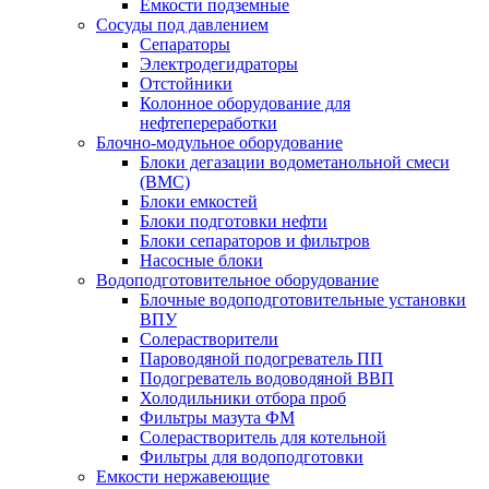
Емкости подземные
Сосуды под давлением
Сепараторы
Электродегидраторы
Отстойники
Колонное оборудование для
нефтепереработки
Блочно-модульное оборудование
Блоки дегазации водометанольной смеси
(BMC)
Блоки емкостей
Блоки подготовки нефти
Блоки сепараторов и фильтров
Насосные блоки
Водоподготовительное оборудование
Блочные водоподготовительные установки
ВПУ
Солерастворители
Пароводяной подогреватель ПП
Подогреватель водоводяной ВВП
Холодильники отбора проб
Фильтры мазута ФМ
Солерастворитель для котельной
Фильтры для водоподготовки
Емкости нержавеющие