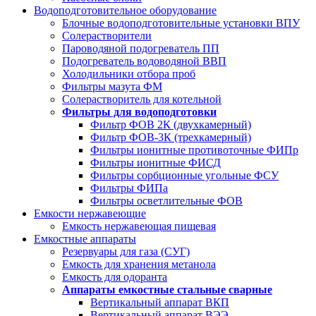
Водоподготовительное оборудование
Блочные водоподготовительные установки ВПУ
Солерастворители
Пароводяной подогреватель ПП
Подогреватель водоводяной ВВП
Холодильники отбора проб
Фильтры мазута ФМ
Солерастворитель для котельной
Фильтры для водоподготовки
Фильтр ФОВ 2К (двухкамерный)
Фильтр ФОВ-3К (трехкамерный)
Фильтры ионитные противоточные ФИПр
Фильтры ионитные ФИСД
Фильтры сорбционные угольные ФСУ
Фильтры ФИПа
Фильтры осветлительные ФОВ
Емкости нержавеющие
Емкость нержавеющая пищевая
Емкостные аппараты
Резервуары для газа (СУГ)
Емкость для хранения метанола
Емкость для одоранта
Аппараты емкостные стальные сварные
Вертикальный аппарат ВКП
Вертикальный аппарат ВЭЭ