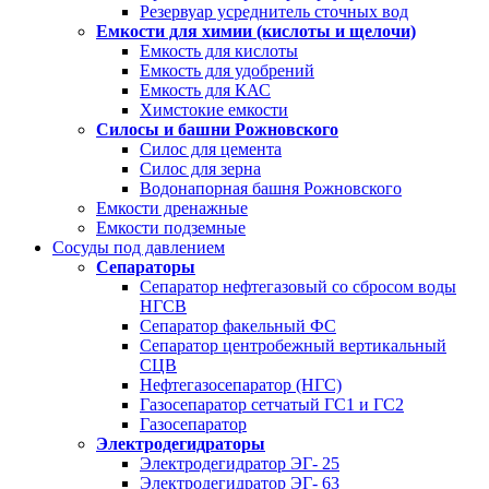
Резервуар усреднитель сточных вод
Емкости для химии (кислоты и щелочи)
Емкость для кислоты
Емкость для удобрений
Емкость для КАС
Химстокие емкости
Силосы и башни Рожновского
Силос для цемента
Силос для зерна
Водонапорная башня Рожновского
Емкости дренажные
Емкости подземные
Сосуды под давлением
Сепараторы
Сепаратор нефтегазовый со сбросом воды
НГСВ
Сепаратор факельный ФС
Сепаратор центробежный вертикальный
СЦВ
Нефтегазосепаратор (НГС)
Газосепаратор сетчатый ГС1 и ГС2
Газосепаратор
Электродегидраторы
Электродегидратор ЭГ- 25
Электродегидратор ЭГ- 63