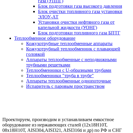
газа (УППГ)
Блок подготовки газа высокого давления
Блок очистки топливного газа установки
ЭЛОУ-АТ
Установки очистки нефтяного газа от
капельной жидкости (УОНГ)
Блок подготовки топливного газа БПТГ
Теплообменное оборудование
Кожухотрубные теплообменные аппараты
Кожухотрубный теплообменник с плавающей
головкой
Аппараты теплообменные с неподвижными
трубными решетками
Теплообменники с U-образными трубами
Теплообменники "труба в трубе"
Аппараты теплообменные однопоточные
Испаритель с паровым пространством
Блочно-модульное оборудование
за 20 дней от производителя под ключ
Проектируем, производим и устанавливаем емкостное
оборудование из нержавеющих сталей (12х18Н10Т,
08х18Н10Т, AISI304,AISI321, AISI316ti и др) по РФ и СНГ