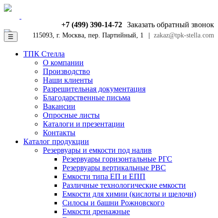
+7 (499) 390-14-72
Заказать обратный звонок
115093, г. Москва, пер. Партийный, 1
|
zakaz@tpk-stella.com
☰
ТПК Стелла
О компании
Производство
Наши клиенты
Разрешительная документация
Благодарственные письма
Вакансии
Опросные листы
Каталоги и презентации
Контакты
Каталог продукции
Резервуары и емкости под налив
Резервуары горизонтальные РГС
Резервуары вертикальные РВС
Емкости типа ЕП и ЕПП
Различные технологические емкости
Емкости для химии (кислоты и щелочи)
Силосы и башни Рожновского
Емкости дренажные