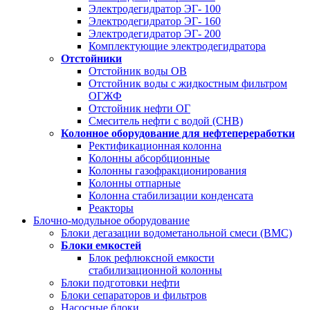
Электродегидратор ЭГ- 100
Электродегидратор ЭГ- 160
Электродегидратор ЭГ- 200
Комплектующие электродегидратора
Отстойники
Отстойник воды ОВ
Отстойник воды с жидкостным фильтром
ОГЖФ
Отстойник нефти ОГ
Смеситель нефти с водой (СНВ)
Колонное оборудование для нефтепереработки
Ректификационная колонна
Колонны абсорбционные
Колонны газофракционирования
Колонны отпарные
Колонна стабилизации конденсата
Реакторы
Блочно-модульное оборудование
Блоки дегазации водометанольной смеси (BMC)
Блоки емкостей
Блок рефлюксной емкости
стабилизационной колонны
Блоки подготовки нефти
Блоки сепараторов и фильтров
Насосные блоки