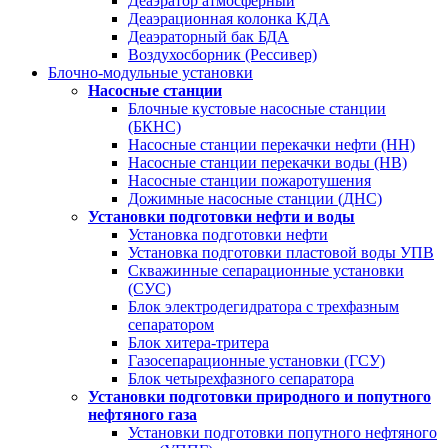
Деаэратор атмосферный
Деаэрационная колонка КДА
Деаэраторный бак БДА
Воздухосборник (Рессивер)
Блочно-модульные установки
Насосные станции
Блочные кустовые насосные станции
(БКНС)
Насосные станции перекачки нефти (НН)
Насосные станции перекачки воды (НВ)
Насосные станции пожаротушения
Дожимные насосные станции (ДНС)
Установки подготовки нефти и воды
Установка подготовки нефти
Установка подготовки пластовой воды УПВ
Скважинные сепарационные установки
(СУС)
Блок электродегидратора с трехфазным
сепаратором
Блок хитера-тритера
Газосепарационные установки (ГСУ)
Блок четырехфазного сепаратора
Установки подготовки природного и попутного
нефтяного газа
Установки подготовки попутного нефтяного