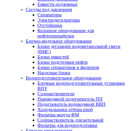
Емкости подземные
Сосуды под давлением
Сепараторы
Электродегидраторы
Отстойники
Колонное оборудование для
нефтепереработки
Блочно-модульное оборудование
Блоки дегазации водометанольной смеси
(BMC)
Блоки емкостей
Блоки подготовки нефти
Блоки сепараторов и фильтров
Насосные блоки
Водоподготовительное оборудование
Блочные водоподготовительные установки
ВПУ
Солерастворители
Пароводяной подогреватель ПП
Подогреватель водоводяной ВВП
Холодильники отбора проб
Фильтры мазута ФМ
Солерастворитель для котельной
Фильтры для водоподготовки
Емкости нержавеющие