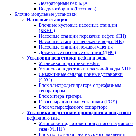
Деаэраторный бак БДА
Воздухосборник (Рессивер)
Блочно-модульные установки
Насосные станции
Блочные кустовые насосные станции
(БКНС)
Насосные станции перекачки нефти (НН)
Насосные станции перекачки воды (НВ)
Насосные станции пожаротушения
Дожимные насосные станции (ДНС)
Установки подготовки нефти и воды
Установка подготовки нефти
Установка подготовки пластовой воды УПВ
Скважинные сепарационные установки
(СУС)
Блок электродегидратора с трехфазным
сепаратором
Блок хитера-тритера
Газосепарационные установки (ГСУ)
Блок четырехфазного сепаратора
Установки подготовки природного и попутного
нефтяного газа
Установки подготовки попутного нефтяного
газа (УППГ)
Блок подготовки газа высокого давления