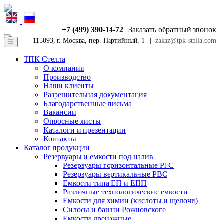
+7 (499) 390-14-72
Заказать обратный звонок
115093, г. Москва, пер. Партийный, 1
|
zakaz@tpk-stella.com
☰
ТПК Стелла
О компании
Производство
Наши клиенты
Разрешительная документация
Благодарственные письма
Вакансии
Опросные листы
Каталоги и презентации
Контакты
Каталог продукции
Резервуары и емкости под налив
Резервуары горизонтальные РГС
Резервуары вертикальные РВС
Емкости типа ЕП и ЕПП
Различные технологические емкости
Емкости для химии (кислоты и щелочи)
Силосы и башни Рожновского
Емкости дренажные