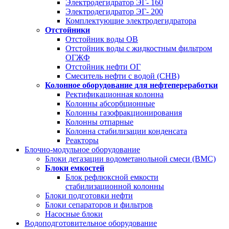
Электродегидратор ЭГ- 160
Электродегидратор ЭГ- 200
Комплектующие электродегидратора
Отстойники
Отстойник воды ОВ
Отстойник воды с жидкостным фильтром
ОГЖФ
Отстойник нефти ОГ
Смеситель нефти с водой (СНВ)
Колонное оборудование для нефтепереработки
Ректификационная колонна
Колонны абсорбционные
Колонны газофракционирования
Колонны отпарные
Колонна стабилизации конденсата
Реакторы
Блочно-модульное оборудование
Блоки дегазации водометанольной смеси (BMC)
Блоки емкостей
Блок рефлюксной емкости
стабилизационной колонны
Блоки подготовки нефти
Блоки сепараторов и фильтров
Насосные блоки
Водоподготовительное оборудование