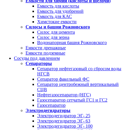
Емкости для химии (кислоты и щелочи)
Емкость для кислоты
Емкость для удобрений
Емкость для КАС
Химстокие емкости
Силосы и башни Рожновского
Силос для цемента
Силос для зерна
Водонапорная башня Рожновского
Емкости дренажные
Емкости подземные
Сосуды под давлением
Сепараторы
Сепаратор нефтегазовый со сбросом воды
НГСВ
Сепаратор факельный ФС
Сепаратор центробежный вертикальный
СЦВ
Нефтегазосепаратор (НГС)
Газосепаратор сетчатый ГС1 и ГС2
Газосепаратор
Электродегидраторы
Электродегидратор ЭГ- 25
Электродегидратор ЭГ- 63
Электродегидратор ЭГ- 100