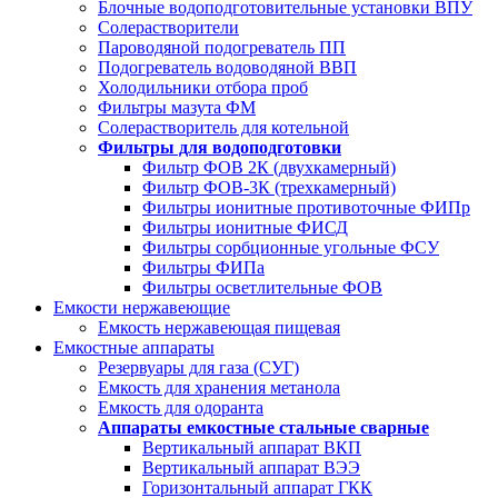
Блочные водоподготовительные установки ВПУ
Солерастворители
Пароводяной подогреватель ПП
Подогреватель водоводяной ВВП
Холодильники отбора проб
Фильтры мазута ФМ
Солерастворитель для котельной
Фильтры для водоподготовки
Фильтр ФОВ 2К (двухкамерный)
Фильтр ФОВ-3К (трехкамерный)
Фильтры ионитные противоточные ФИПр
Фильтры ионитные ФИСД
Фильтры сорбционные угольные ФСУ
Фильтры ФИПа
Фильтры осветлительные ФОВ
Емкости нержавеющие
Емкость нержавеющая пищевая
Емкостные аппараты
Резервуары для газа (СУГ)
Емкость для хранения метанола
Емкость для одоранта
Аппараты емкостные стальные сварные
Вертикальный аппарат ВКП
Вертикальный аппарат ВЭЭ
Горизонтальный аппарат ГКК