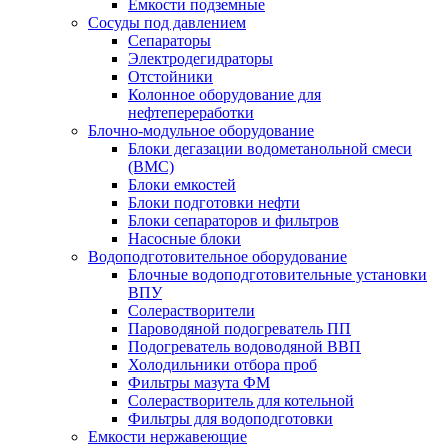
Емкости подземные
Сосуды под давлением
Сепараторы
Электродегидраторы
Отстойники
Колонное оборудование для
нефтепереработки
Блочно-модульное оборудование
Блоки дегазации водометанольной смеси
(BMC)
Блоки емкостей
Блоки подготовки нефти
Блоки сепараторов и фильтров
Насосные блоки
Водоподготовительное оборудование
Блочные водоподготовительные установки
ВПУ
Солерастворители
Пароводяной подогреватель ПП
Подогреватель водоводяной ВВП
Холодильники отбора проб
Фильтры мазута ФМ
Солерастворитель для котельной
Фильтры для водоподготовки
Емкости нержавеющие