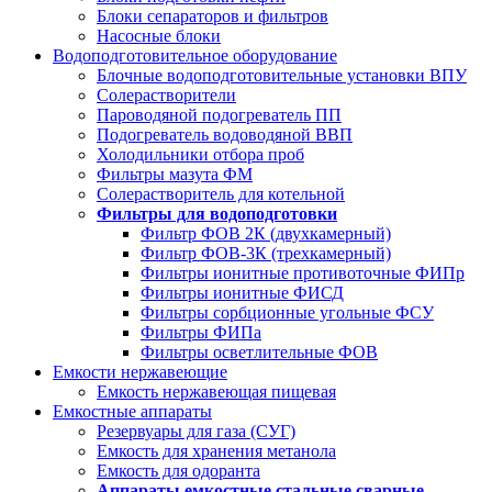
Блоки сепараторов и фильтров
Насосные блоки
Водоподготовительное оборудование
Блочные водоподготовительные установки ВПУ
Солерастворители
Пароводяной подогреватель ПП
Подогреватель водоводяной ВВП
Холодильники отбора проб
Фильтры мазута ФМ
Солерастворитель для котельной
Фильтры для водоподготовки
Фильтр ФОВ 2К (двухкамерный)
Фильтр ФОВ-3К (трехкамерный)
Фильтры ионитные противоточные ФИПр
Фильтры ионитные ФИСД
Фильтры сорбционные угольные ФСУ
Фильтры ФИПа
Фильтры осветлительные ФОВ
Емкости нержавеющие
Емкость нержавеющая пищевая
Емкостные аппараты
Резервуары для газа (СУГ)
Емкость для хранения метанола
Емкость для одоранта
Аппараты емкостные стальные сварные