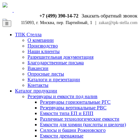
+7 (499) 390-14-72
Заказать обратный звонок
115093, г. Москва, пер. Партийный, 1
|
zakaz@tpk-stella.com
☰
ТПК Стелла
О компании
Производство
Наши клиенты
Разрешительная документация
Благодарственные письма
Вакансии
Опросные листы
Каталоги и презентации
Контакты
Каталог продукции
Резервуары и емкости под налив
Резервуары горизонтальные РГС
Резервуары вертикальные РВС
Емкости типа ЕП и ЕПП
Различные технологические емкости
Емкости для химии (кислоты и щелочи)
Силосы и башни Рожновского
Емкости дренажные