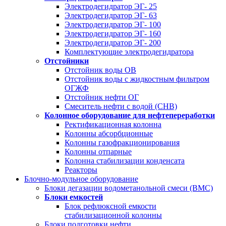
Электродегидратор ЭГ- 25
Электродегидратор ЭГ- 63
Электродегидратор ЭГ- 100
Электродегидратор ЭГ- 160
Электродегидратор ЭГ- 200
Комплектующие электродегидратора
Отстойники
Отстойник воды ОВ
Отстойник воды с жидкостным фильтром
ОГЖФ
Отстойник нефти ОГ
Смеситель нефти с водой (СНВ)
Колонное оборудование для нефтепереработки
Ректификационная колонна
Колонны абсорбционные
Колонны газофракционирования
Колонны отпарные
Колонна стабилизации конденсата
Реакторы
Блочно-модульное оборудование
Блоки дегазации водометанольной смеси (BMC)
Блоки емкостей
Блок рефлюксной емкости
стабилизационной колонны
Блоки подготовки нефти