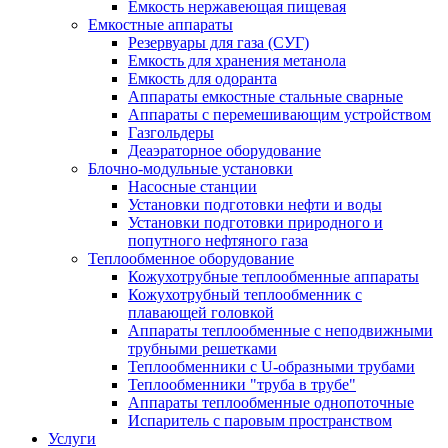
Емкость нержавеющая пищевая
Емкостные аппараты
Резервуары для газа (СУГ)
Емкость для хранения метанола
Емкость для одоранта
Аппараты емкостные стальные сварные
Аппараты с перемешивающим устройством
Газгольдеры
Деаэраторное оборудование
Блочно-модульные установки
Насосные станции
Установки подготовки нефти и воды
Установки подготовки природного и
попутного нефтяного газа
Теплообменное оборудование
Кожухотрубные теплообменные аппараты
Кожухотрубный теплообменник с
плавающей головкой
Аппараты теплообменные с неподвижными
трубными решетками
Теплообменники с U-образными трубами
Теплообменники "труба в трубе"
Аппараты теплообменные однопоточные
Испаритель с паровым пространством
Услуги