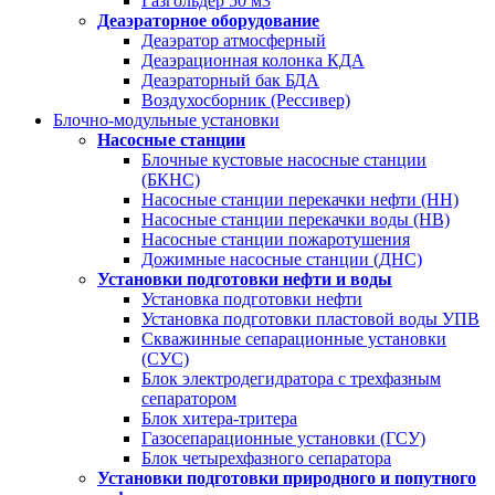
Газгольдер 50 м3
Деаэраторное оборудование
Деаэратор атмосферный
Деаэрационная колонка КДА
Деаэраторный бак БДА
Воздухосборник (Рессивер)
Блочно-модульные установки
Насосные станции
Блочные кустовые насосные станции
(БКНС)
Насосные станции перекачки нефти (НН)
Насосные станции перекачки воды (НВ)
Насосные станции пожаротушения
Дожимные насосные станции (ДНС)
Установки подготовки нефти и воды
Установка подготовки нефти
Установка подготовки пластовой воды УПВ
Скважинные сепарационные установки
(СУС)
Блок электродегидратора с трехфазным
сепаратором
Блок хитера-тритера
Газосепарационные установки (ГСУ)
Блок четырехфазного сепаратора
Установки подготовки природного и попутного