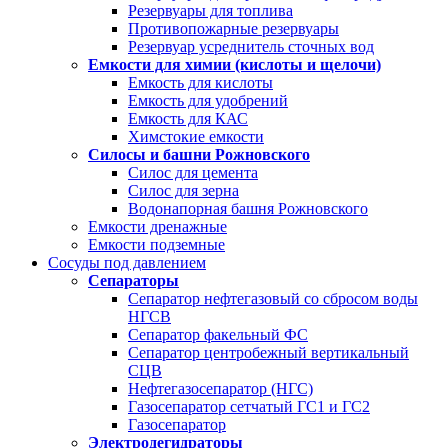
Резервуары для топлива
Противопожарные резервуары
Резервуар усреднитель сточных вод
Емкости для химии (кислоты и щелочи)
Емкость для кислоты
Емкость для удобрений
Емкость для КАС
Химстокие емкости
Силосы и башни Рожновского
Силос для цемента
Силос для зерна
Водонапорная башня Рожновского
Емкости дренажные
Емкости подземные
Сосуды под давлением
Сепараторы
Сепаратор нефтегазовый со сбросом воды
НГСВ
Сепаратор факельный ФС
Сепаратор центробежный вертикальный
СЦВ
Нефтегазосепаратор (НГС)
Газосепаратор сетчатый ГС1 и ГС2
Газосепаратор
Электродегидраторы